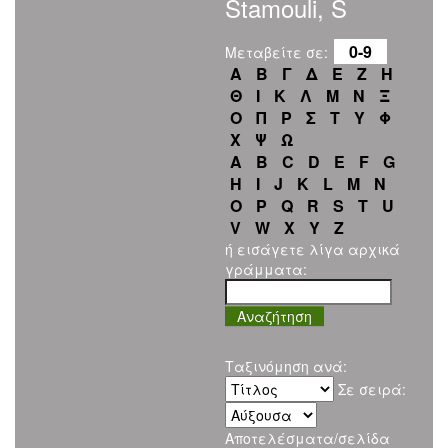
Stamouli, S
0-9
Μεταβείτε σε:
Α
Β
Γ
Δ
Ε
Ζ
Η
Θ
Ι
Κ
Λ
Μ
Ν
Ξ
Ο
Π
Ρ
Σ
Τ
Υ
Φ
Χ
Ψ
Ω
A
B
C
D
E
F
G
H
I
J
K
L
M
N
O
P
Q
R
S
T
U
V
W
X
Y
Z
ή εισάγετε λίγα αρχικά
γράμματα:
Ταξινόμηση ανά:
Σε σειρά:
Αποτελέσματα/σελίδα