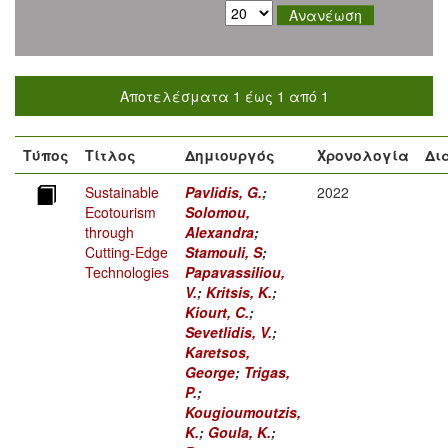
Αποτελέσματα 1 έως 1 από 1
Τύπος
Τίτλος
Δημιουργός
Χρονολογία
Δι
Sustainable
Pavlidis, G.
;
2022
Ecotourism
Solomou,
through
Alexandra
;
Cutting-Edge
Stamouli, S
;
Technologies
Papavassiliou,
V.
;
Kritsis, K.
;
Kiourt, C.
;
Sevetlidis, V.
;
Karetsos,
George
;
Trigas,
P.
;
Kougioumoutzis,
K.
;
Goula, K.
;