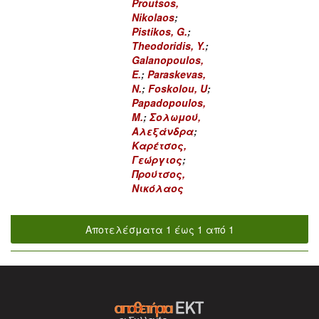
Proutsos,
Nikolaos
;
Pistikos, G.
;
Theodoridis, Y.
;
Galanopoulos,
E.
;
Paraskevas,
N.
;
Foskolou, U
;
Papadopoulos,
M.
;
Σολωμού,
Αλεξάνδρα
;
Καρέτσος,
Γεώργιος
;
Προύτσος,
Νικόλαος
Αποτελέσματα 1 έως 1 από 1