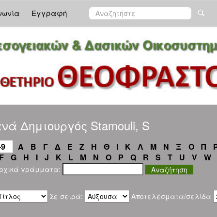
νωνία
Εγγραφή
νά Δημιουργός Stamouli, S
-9
Α
Β
Γ
Δ
Ε
Ζ
Η
Θ
Ι
Κ
Λ
Μ
Ν
Ξ
Ο
Π
F
G
H
I
J
K
L
M
N
O
P
Q
R
S
T
U
V
W
αρχικά γράμματα:
Σε σειρά:
Αποτελέσματα/σελίδα