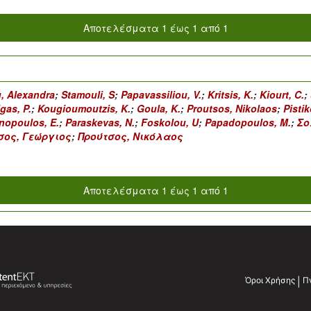
Αποτελέσματα 1 έως 1 από 1
, Alexandra
;
Stamouli, S
;
Papavassiliou, V.
;
Kritsis, K.
;
Kiourt, C.
;
igas, P.
;
Kougioumoutzis, K.
;
Goula, K.
;
Proutsos, Nikolaos
;
Pistik
nopoulos, E.
;
Paraskevas, N.
;
Foskolou, U
;
Papadopoulos, M.
;
Σο
σος, Γεώργιος
;
Προύτσος, Νικόλαος
Αποτελέσματα 1 έως 1 από 1