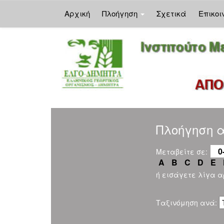
Αρχική
Πλοήγηση
Σχετικά
Επικοι
Skip
navigation
Πλοήγηση α
0
Μεταβείτε σε:
A
B
C
D
E
ή εισάγετε λίγα 
Ταξινόμηση ανά: