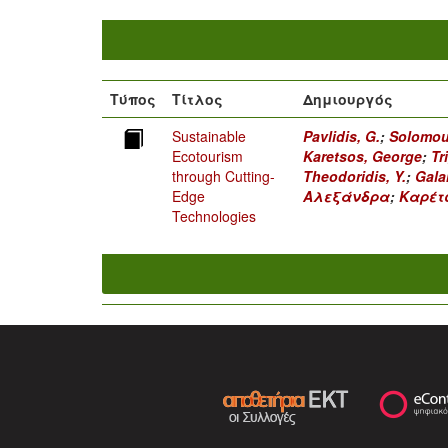
Τύπος
Τίτλος
Δημιουργός
Sustainable
Pavlidis, G.
;
Solomou
Ecotourism
Karetsos, George
;
Tr
through Cutting-
Theodoridis, Y.
;
Gala
Edge
Αλεξάνδρα
;
Καρέτ
Technologies