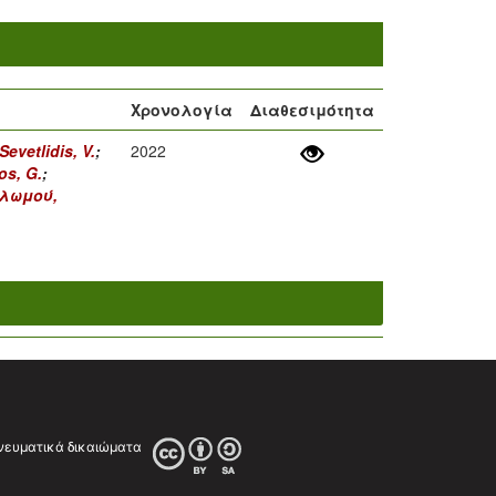
Χρονολογία
Διαθεσιμότητα
Sevetlidis, V.
;
2022
os, G.
;
λωμού,