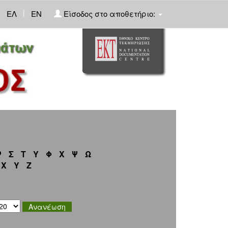
|
ΕΛ
EN
Είσοδος στο αποθετήριο:
Ρ
Σ
Τ
Υ
Φ
Χ
Ψ
Ω
X
Y
Z