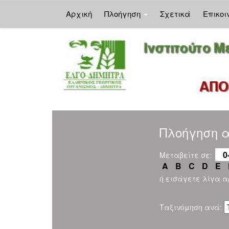
Αρχική
Πλοήγηση
Σχετικά
Επικοι
Skip
navigation
Πλοήγηση α
0
Μεταβείτε σε:
A
B
C
D
E
ή εισάγετε λίγα 
Ταξινόμηση ανά: