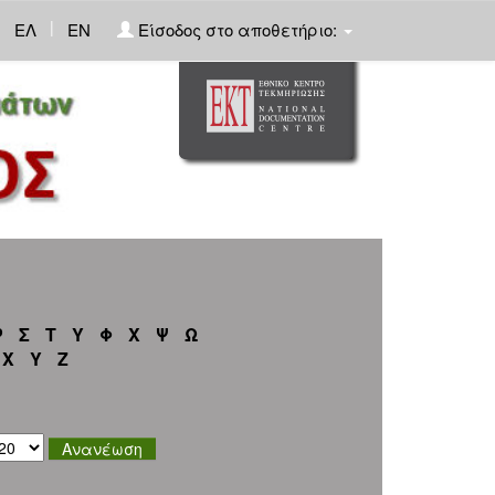
|
ΕΛ
EN
Είσοδος στο αποθετήριο:
Ρ
Σ
Τ
Υ
Φ
Χ
Ψ
Ω
X
Y
Z