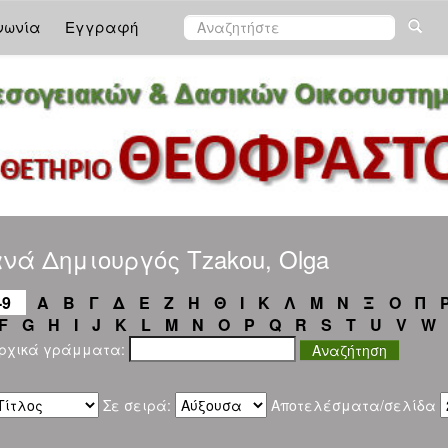
νωνία
Εγγραφή
νά Δημιουργός Tzakou, Olga
-9
Α
Β
Γ
Δ
Ε
Ζ
Η
Θ
Ι
Κ
Λ
Μ
Ν
Ξ
Ο
Π
F
G
H
I
J
K
L
M
N
O
P
Q
R
S
T
U
V
W
αρχικά γράμματα:
Σε σειρά:
Αποτελέσματα/σελίδα