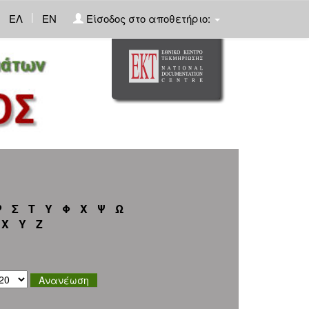
|
ΕΛ
EN
Είσοδος στο αποθετήριο:
Ρ
Σ
Τ
Υ
Φ
Χ
Ψ
Ω
X
Y
Z