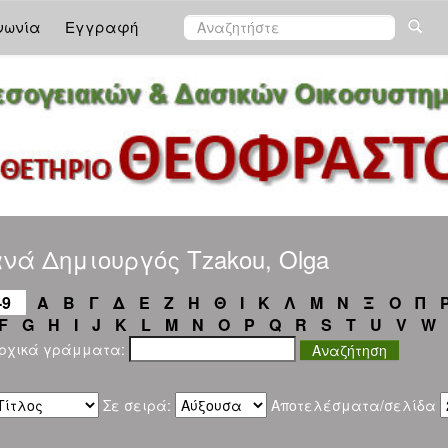
νωνία
Εγγραφή
νά Δημιουργός Tzakou, Olga
-9
Α
Β
Γ
Δ
Ε
Ζ
Η
Θ
Ι
Κ
Λ
Μ
Ν
Ξ
Ο
Π
F
G
H
I
J
K
L
M
N
O
P
Q
R
S
T
U
V
W
αρχικά γράμματα:
Σε σειρά:
Αποτελέσματα/σελίδα