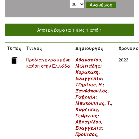
Αποτελέσματα 1 έως 1 από 1
Τύπος
Τίτλος
Δημιουργός
Χρονολο
Προδιαγεγραμμένη
Αθανασίου,
2023
καύση στην Ελλάδα
Μιλτιάδης
;
Κορακάκη,
Ευαγγελία
;
Τζηρίτης, Η.
;
Ξανθόπουλος,
Γαβριήλ
;
Μπακούνιας, Τ.
;
Καρέτσος,
Γεώργιος
;
Αβραμίδου,
Ευαγγελία
;
Προύτσος,