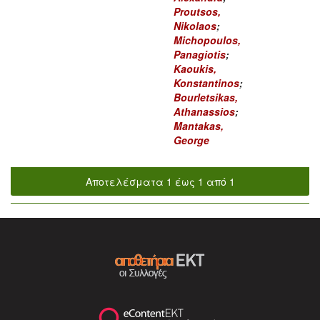
Proutsos,
Nikolaos
;
Michopoulos,
Panagiotis
;
Kaoukis,
Konstantinos
;
Bourletsikas,
Athanassios
;
Mantakas,
George
Αποτελέσματα 1 έως 1 από 1