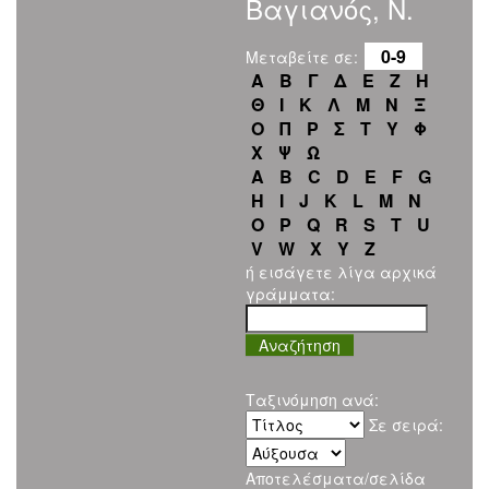
Βαγιανός, Ν.
0-9
Μεταβείτε σε:
Α
Β
Γ
Δ
Ε
Ζ
Η
Θ
Ι
Κ
Λ
Μ
Ν
Ξ
Ο
Π
Ρ
Σ
Τ
Υ
Φ
Χ
Ψ
Ω
A
B
C
D
E
F
G
H
I
J
K
L
M
N
O
P
Q
R
S
T
U
V
W
X
Y
Z
ή εισάγετε λίγα αρχικά
γράμματα:
Ταξινόμηση ανά:
Σε σειρά:
Αποτελέσματα/σελίδα