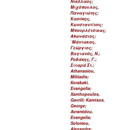
Νικόλαος
;
Μιχόπουλος,
Παναγιώτης
;
Καούκης,
Κωνσταντίνος
;
Μπουρλέτσικας,
Αθανάσιος
;
΄Μάντακας,
Γεώργιος
;
Βαγιανός, Ν.
;
Ροδάκης, Γ.
;
Σιταρά Στ.
;
Athanasiou,
Miltiadis
;
Korakaki,
Evangelia
;
Xanthopoulos,
Gavriil
;
Karetsos,
George
;
Avramidou,
Evangelia
;
Solomou,
Alexandra
;