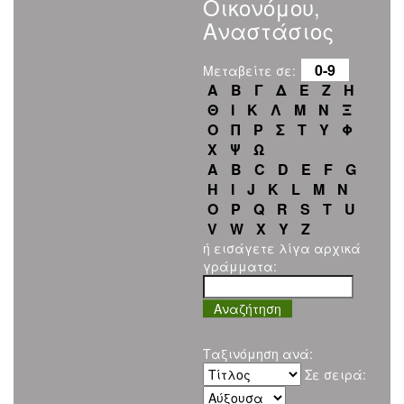
Οικονόμου,
Αναστάσιος
0-9
Μεταβείτε σε:
Α
Β
Γ
Δ
Ε
Ζ
Η
Θ
Ι
Κ
Λ
Μ
Ν
Ξ
Ο
Π
Ρ
Σ
Τ
Υ
Φ
Χ
Ψ
Ω
A
B
C
D
E
F
G
H
I
J
K
L
M
N
O
P
Q
R
S
T
U
V
W
X
Y
Z
ή εισάγετε λίγα αρχικά
γράμματα:
Ταξινόμηση ανά:
Σε σειρά: