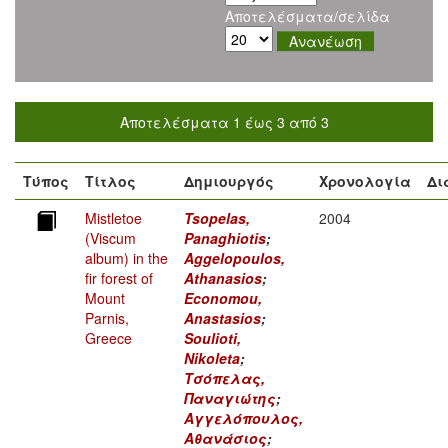
Αποτελέσματα/σελίδα
Αποτελέσματα 1 έως 3 από 3
Τύπος
Τίτλος
Δημιουργός
Χρονολογία
Δι
Mistletoe
Tsopelas,
2004
(Viscum
Panaghiotis
;
album) in the
Aggelopoulos,
fir forest of
Athanasios
;
Mount
Economou,
Parnis,
Anastasios
;
Greece
Soulioti,
Nikoleta
;
Τσόπελας,
Παναγιώτης
;
Αγγελόπουλος,
Αθανάσιος
;