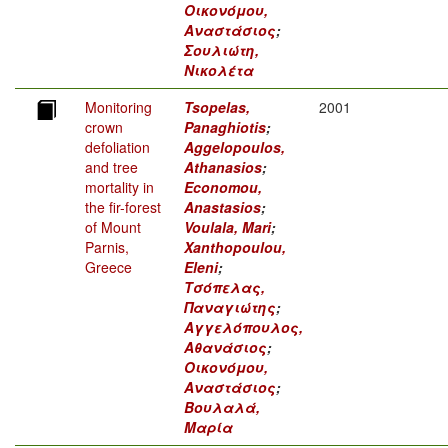
Οικονόμου,
Αναστάσιος
;
Σουλιώτη,
Νικολέτα
Monitoring
Tsopelas,
2001
crown
Panaghiotis
;
defoliation
Aggelopoulos,
and tree
Athanasios
;
mortality in
Economou,
the fir-forest
Anastasios
;
of Mount
Voulala, Mari
;
Parnis,
Xanthopoulou,
Greece
Eleni
;
Τσόπελας,
Παναγιώτης
;
Αγγελόπουλος,
Αθανάσιος
;
Οικονόμου,
Αναστάσιος
;
Βουλαλά,
Μαρία