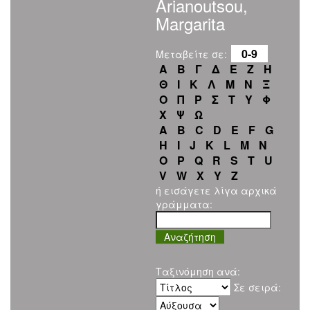
Arianoutsou,
Margarita
0-9
Μεταβείτε σε:
Α
Β
Γ
Δ
Ε
Ζ
Η
Θ
Ι
Κ
Λ
Μ
Ν
Ξ
Ο
Π
Ρ
Σ
Τ
Υ
Φ
Χ
Ψ
Ω
A
B
C
D
E
F
G
H
I
J
K
L
M
N
O
P
Q
R
S
T
U
V
W
X
Y
Z
ή εισάγετε λίγα αρχικά
γράμματα:
Ταξινόμηση ανά:
Σε σειρά: