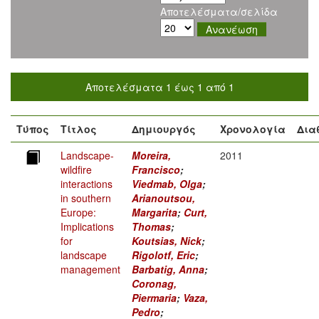
Αποτελέσματα/σελίδα
Αποτελέσματα 1 έως 1 από 1
Τύπος
Τίτλος
Δημιουργός
Χρονολογία
Δια
Landscape-
Moreira,
2011
wildﬁre
Francisco
;
interactions
Viedmab, Olga
;
in southern
Arianoutsou,
Europe:
Margarita
;
Curt,
Implications
Thomas
;
for
Koutsias, Nick
;
landscape
Rigolotf, Eric
;
management
Barbatig, Anna
;
Coronag,
Piermaria
;
Vaza,
Pedro
;