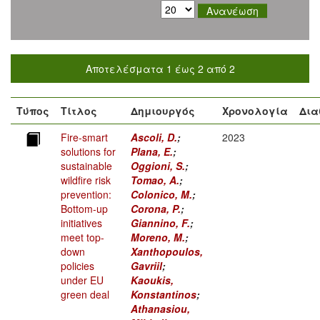
Αποτελέσματα 1 έως 2 από 2
Τύπος
Τίτλος
Δημιουργός
Χρονολογία
Δια
Fire-smart
Ascoli, D.
;
2023
solutions for
Plana, E.
;
sustainable
Oggioni, S.
;
wildfire risk
Tomao, A.
;
prevention:
Colonico, M.
;
Bottom-up
Corona, P.
;
initiatives
Giannino, F.
;
meet top-
Moreno, M.
;
down
Xanthopoulos,
policies
Gavriil
;
under EU
Kaoukis,
green deal
Konstantinos
;
Athanasiou,