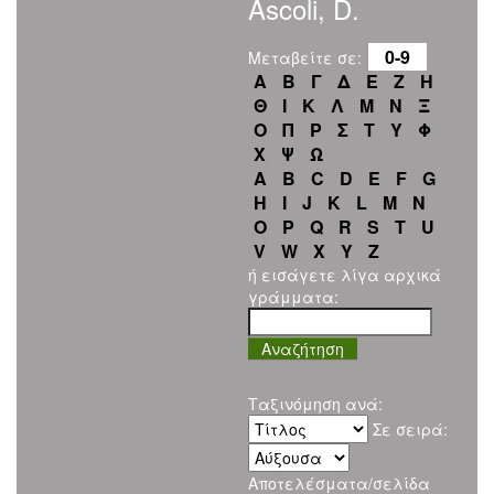
Ascoli, D.
0-9
Μεταβείτε σε:
Α
Β
Γ
Δ
Ε
Ζ
Η
Θ
Ι
Κ
Λ
Μ
Ν
Ξ
Ο
Π
Ρ
Σ
Τ
Υ
Φ
Χ
Ψ
Ω
A
B
C
D
E
F
G
H
I
J
K
L
M
N
O
P
Q
R
S
T
U
V
W
X
Y
Z
ή εισάγετε λίγα αρχικά
γράμματα:
Ταξινόμηση ανά:
Σε σειρά:
Αποτελέσματα/σελίδα