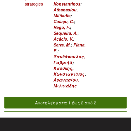
strategies
Konstantinos
;
Athanasiou,
Miltiadis
;
Colaço, C.
;
Rego, F.
;
Sequeira, A.
;
Acácio, V.
;
Serra, M.
;
Plana,
E.
;
Ξανθόπουλος,
Γαβριήλ
;
Καούκης,
Κωνσταντίνος
;
Αθανασίου,
Μιλτιάδης
Αποτελέσματα 1 έως 2 από 2