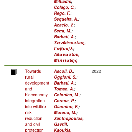
Miltiadis
;
Colaço, C.
;
Rego, F.
;
Sequeira, A.
;
Acacio, V.
;
Serra, M.
;
Barbati, A.
;
Ξανθόπουλος,
Γαβριήλ
;
Αθανασίου,
Μιλτιάδης
Towards
Ascoli, D.
;
2022
rural
Oggioni, S.
;
development
Barbati, A.
;
and
Tomao, A.
;
bioeconomy
Colonico, M.
;
integration
Corona, P.
;
into wildfire
Giannino, F.
;
risk
Moreno, M.
;
reduction
Xanthopoulos,
and civil
Gavriil
;
protection
Kaoukis,