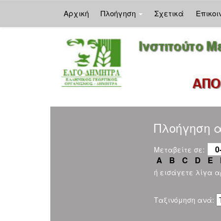
Αρχική
Πλοήγηση
Σχετικά
Επικοι
Skip
navigation
Πλοήγηση α
0
Μεταβείτε σε:
A
B
C
D
E
ή εισάγετε λίγα 
Ταξινόμηση ανά: