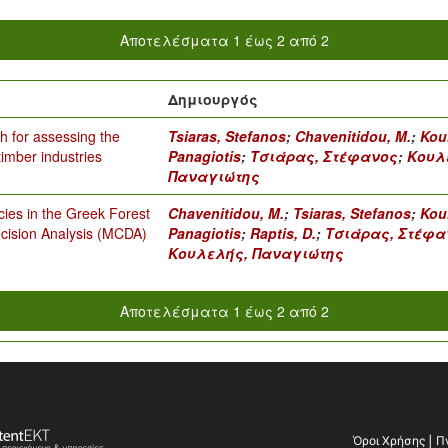
Αποτελέσματα 1 έως 2 από 2
Δημιουργός
ch for assessing the
Tsiaras, Stefanos
;
Chavenitidou, M.
;
Koul
imber industries
Panagiotis
;
Τσιάρας, Στέφανος
;
Κουλ
Παναγιώτης
cies in the Greek Forest
Chavenitidou, M.
;
Tsiaras, Stefanos
;
Koul
ecision Analysis (MCDA)
Panagiotis
;
Raptis, D.
;
Τσιάρας, Στέφα
Κουλελής, Παναγιώτης
Αποτελέσματα 1 έως 2 από 2