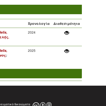
Χρονολογία
Διαθεσιμότητα
elis,
2024
ελής,
elis,
2025
νος
;