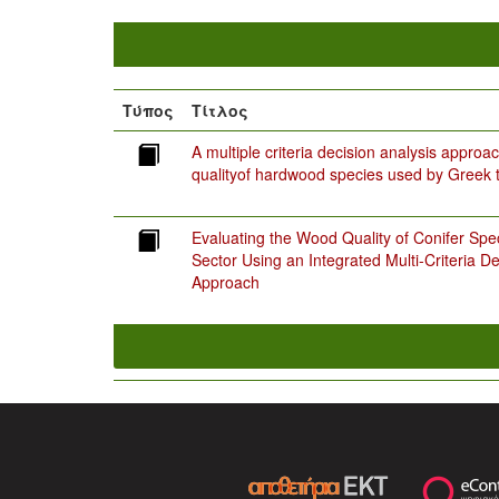
Τύπος
Τίτλος
A multiple criteria decision analysis approa
qualityof hardwood species used by Greek t
Evaluating the Wood Quality of Conifer Spe
Sector Using an Integrated Multi-Criteria D
Approach