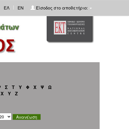
|
ΕΛ
EN
Είσοδος στο αποθετήριο:
Ρ
Σ
Τ
Υ
Φ
Χ
Ψ
Ω
X
Y
Z