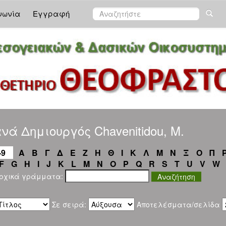
νωνία
Εγγραφή
νά Δημιουργός Chavenitidou, M.
-9
Α
Β
Γ
Δ
Ε
Ζ
Η
Θ
Ι
Κ
Λ
Μ
Ν
Ξ
Ο
Π
F
G
H
I
J
K
L
M
N
O
P
Q
R
S
T
U
V
W
αρχικά γράμματα:
Σε σειρά:
Αποτελέσματα/σελίδα