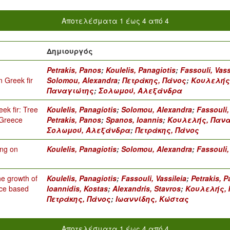
Αποτελέσματα 1 έως 4 από 4
Δημιουργός
Petrakis, Panos
;
Koulelis, Panagiotis
;
Fassouli, Vass
 Greek fir
Solomou, Alexandra
;
Πετράκης, Πάνος
;
Κουλελής
Παναγιώτης
;
Σολωμού, Αλεξάνδρα
ek fir: Tree
Koulelis, Panagiotis
;
Solomou, Alexandra
;
Fassouli,
 Greece
Petrakis, Panos
;
Spanos, Ioannis
;
Κουλελής, Παν
Σολωμού, Αλεξάνδρα
;
Πετράκης, Πάνος
ing on
Koulelis, Panagiotis
;
Solomou, Alexandra
;
Fassouli,
he growth of
Koulelis, Panagiotis
;
Fassouli, Vassileia
;
Petrakis, 
ece based
Ioannidis, Kostas
;
Alexandris, Stavros
;
Κουλελής,
Πετράκης, Πάνος
;
Ιωαννίδης, Κώστας
Αποτελέσματα 1 έως 4 από 4