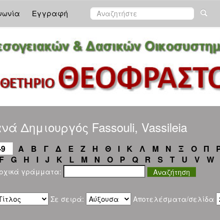
νωνία
Εγγραφή
ά Δημιουργός Fassouli, Vassileia
-9
Α
Β
Γ
Δ
Ε
Ζ
Η
Θ
Ι
Κ
Λ
Μ
Ν
Ξ
Ο
Π
F
G
H
I
J
K
L
M
N
O
P
Q
R
S
T
U
V
W
αρχικά γράμματα:
Σε σειρά:
Αποτελέσματα/σελίδα