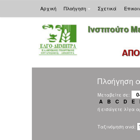
Αρχική
Πλοήγηση
Σχετικά
Επικοι
Skip
navigation
Πλοήγηση αν
0
Μεταβείτε σε:
A
B
C
D
E
ή εισάγετε λίγα 
Ταξινόμηση ανά: