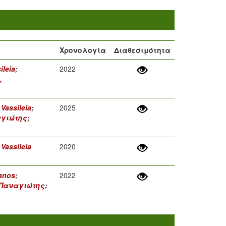
Χρονολογία
Διαθεσιμότητα
ileia
;
2022
,
 Vassileia
;
2025
αγιώτης
;
 Vassileia
2020
Panos
;
2022
 Παναγιώτης
;