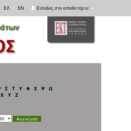
|
ΕΛ
EN
Είσοδος στο αποθετήριο:
Ρ
Σ
Τ
Υ
Φ
Χ
Ψ
Ω
X
Y
Z