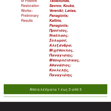
of Postfire
Tsilikounas,
Restoration
Savros
;
Kouka,
Works–
Vereniki
;
Lattas,
Preliminary
Panagiotis
;
Results
Kalliris,
Panagiotis
;
Προύτσος,
Νικόλαος
;
Σολωμού,
Αλεξάνδρα
;
Μιχόπουλος,
Παναγιώτης
;
Μπουρλέτσικας,
Αθανάσιος
;
Κουλελής,
Παναγιώτης
Αποτελέσματα 1 έως 3 από 3