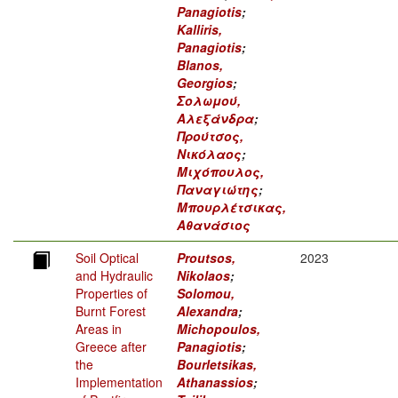
Panagiotis
;
Kalliris,
Panagiotis
;
Blanos,
Georgios
;
Σολωμού,
Αλεξάνδρα
;
Προύτσος,
Νικόλαος
;
Μιχόπουλος,
Παναγιώτης
;
Μπουρλέτσικας,
Αθανάσιος
Soil Optical
Proutsos,
2023
and Hydraulic
Nikolaos
;
Properties of
Solomou,
Burnt Forest
Alexandra
;
Areas in
Michopoulos,
Greece after
Panagiotis
;
the
Bourletsikas,
Implementation
Athanassios
;