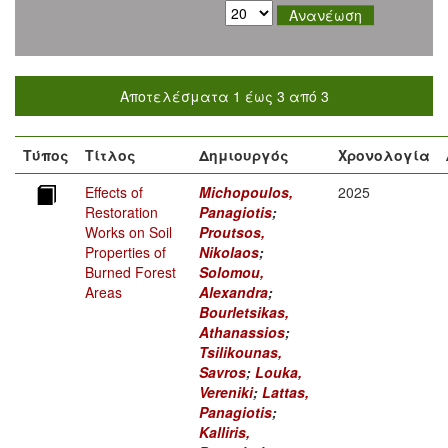
Αποτελέσματα 1 έως 3 από 3
Τύπος
Τίτλος
Δημιουργός
Χρονολογία
Effects of
Michopoulos,
2025
Restoration
Panagiotis
;
Works on Soil
Proutsos,
Properties of
Nikolaos
;
Burned Forest
Solomou,
Areas
Alexandra
;
Bourletsikas,
Athanassios
;
Tsilikounas,
Savros
;
Louka,
Vereniki
;
Lattas,
Panagiotis
;
Kalliris,