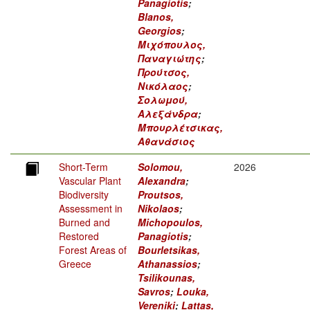
Panagiotis
;
Blanos,
Georgios
;
Μιχόπουλος,
Παναγιώτης
;
Προύτσος,
Νικόλαος
;
Σολωμού,
Αλεξάνδρα
;
Μπουρλέτσικας,
Αθανάσιος
Short-Term
Solomou,
2026
Vascular Plant
Alexandra
;
Biodiversity
Proutsos,
Assessment in
Nikolaos
;
Burned and
Michopoulos,
Restored
Panagiotis
;
Forest Areas of
Bourletsikas,
Greece
Athanassios
;
Tsilikounas,
Savros
;
Louka,
Vereniki
;
Lattas,