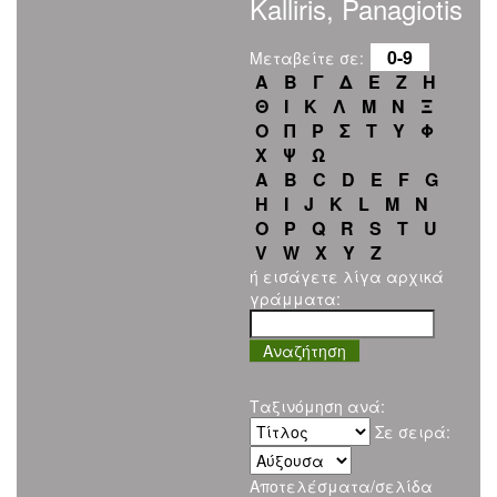
Kalliris, Panagiotis
0-9
Μεταβείτε σε:
Α
Β
Γ
Δ
Ε
Ζ
Η
Θ
Ι
Κ
Λ
Μ
Ν
Ξ
Ο
Π
Ρ
Σ
Τ
Υ
Φ
Χ
Ψ
Ω
A
B
C
D
E
F
G
H
I
J
K
L
M
N
O
P
Q
R
S
T
U
V
W
X
Y
Z
ή εισάγετε λίγα αρχικά
γράμματα:
Ταξινόμηση ανά:
Σε σειρά:
Αποτελέσματα/σελίδα