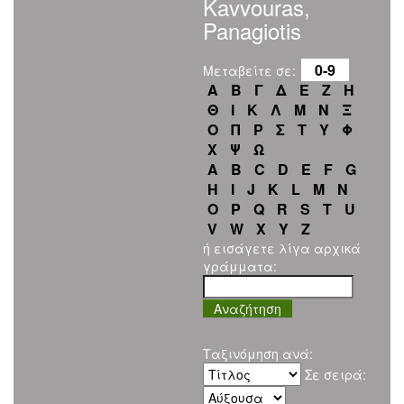
Kavvouras,
Panagiotis
0-9
Μεταβείτε σε:
Α
Β
Γ
Δ
Ε
Ζ
Η
Θ
Ι
Κ
Λ
Μ
Ν
Ξ
Ο
Π
Ρ
Σ
Τ
Υ
Φ
Χ
Ψ
Ω
A
B
C
D
E
F
G
H
I
J
K
L
M
N
O
P
Q
R
S
T
U
V
W
X
Y
Z
ή εισάγετε λίγα αρχικά
γράμματα:
Ταξινόμηση ανά:
Σε σειρά: