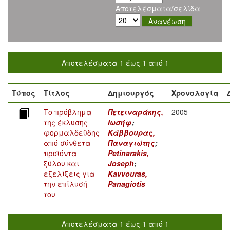
Αποτελέσματα/σελίδα
Αποτελέσματα 1 έως 1 από 1
Τύπος
Τίτλος
Δημιουργός
Χρονολογία
Το πρόβλημα
Πετειναράκης,
2005
της έκλυσης
Ιωσήφ
;
φορμαλδεϋδης
Κάββουρας,
από σύνθετα
Παναγιώτης
;
προϊόντα
Petinarakis,
ξύλου και
Joseph
;
εξελίξεις για
Kavvouras,
την επίλυσή
Panagiotis
του
Αποτελέσματα 1 έως 1 από 1