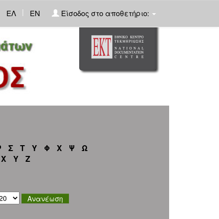
|
ΕΛ
EN
Είσοδος στο αποθετήριο:
Ρ
Σ
Τ
Υ
Φ
Χ
Ψ
Ω
X
Y
Z