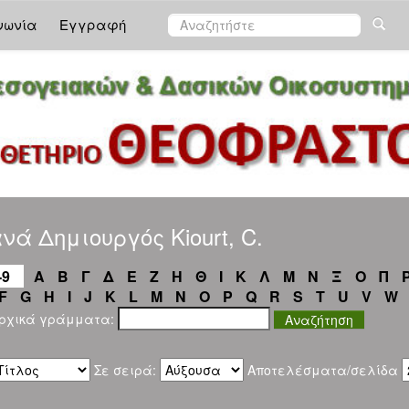
νωνία
Εγγραφή
νά Δημιουργός Kiourt, C.
-9
Α
Β
Γ
Δ
Ε
Ζ
Η
Θ
Ι
Κ
Λ
Μ
Ν
Ξ
Ο
Π
F
G
H
I
J
K
L
M
N
O
P
Q
R
S
T
U
V
W
αρχικά γράμματα:
Σε σειρά:
Αποτελέσματα/σελίδα