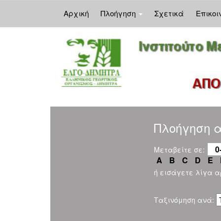
Αρχική
Πλοήγηση
Σχετικά
Επικοι
Skip
navigation
Πλοήγηση α
0
Μεταβείτε σε:
A
B
C
D
E
ή εισάγετε λίγα 
Ταξινόμηση ανά: