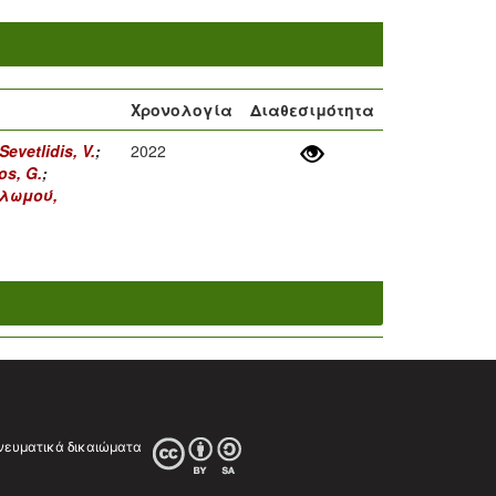
Χρονολογία
Διαθεσιμότητα
Sevetlidis, V.
;
2022
os, G.
;
λωμού,