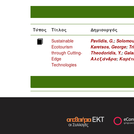
Τύπος
Τίτλος
Δημιουργός
Sustainable
Pavlidis, G.
;
Solomou
Ecotourism
Karetsos, George
;
Tr
through Cutting-
Theodoridis, Y.
;
Gala
Edge
Αλεξάνδρα
;
Καρέτ
Technologies