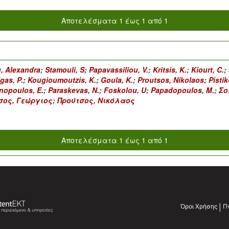
Αποτελέσματα 1 έως 1 από 1
, Alexandra
;
Stamouli, S
;
Papavassiliou, V.
;
Kritsis, K.
;
Kiourt, C.
;
igas, P.
;
Kougioumoutzis, K.
;
Goula, K.
;
Proutsos, Nikolaos
;
Pistik
nopoulos, E.
;
Paraskevas, N.
;
Foskolou, U
;
Papadopoulos, M.
;
Σο
σος, Γεώργιος
;
Προύτσος, Νικόλαος
Αποτελέσματα 1 έως 1 από 1