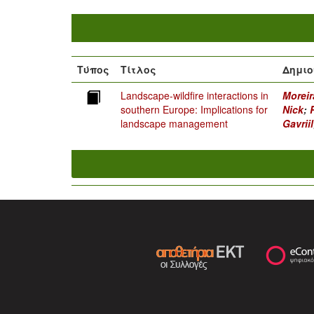
Τύπος
Τίτλος
Δημιο
Landscape-wildﬁre interactions in
Moreir
southern Europe: Implications for
Nick
;
landscape management
Gavriil