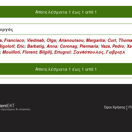
Αποτελέσματα 1 έως 1 από 1
υργός
a, Francisco
;
Viedmab, Olga
;
Arianoutsou, Margarita
;
Curt, Thom
Rigolotf, Eric
;
Barbatig, Anna
;
Coronag, Piermaria
;
Vaza, Pedro
;
Xa
;
Mouilloti, Florent
;
Bilgilij, Ertugrul
;
Ξανθόπουλος, Γαβριήλ
Αποτελέσματα 1 έως 1 από 1