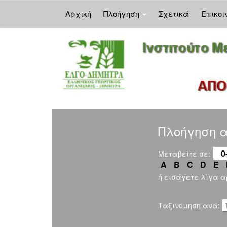
Αρχική
Πλοήγηση
Σχετικά
Επικοι
Skip
navigation
Πλοήγηση α
0
Μεταβείτε σε:
A
B
C
D
E
ή εισάγετε λίγα 
Ταξινόμηση ανά: