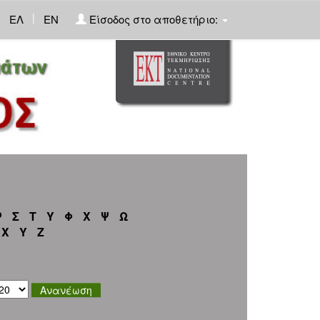
|
ΕΛ
EN
Είσοδος στο αποθετήριο:
Ρ
Σ
Τ
Υ
Φ
Χ
Ψ
Ω
X
Y
Z