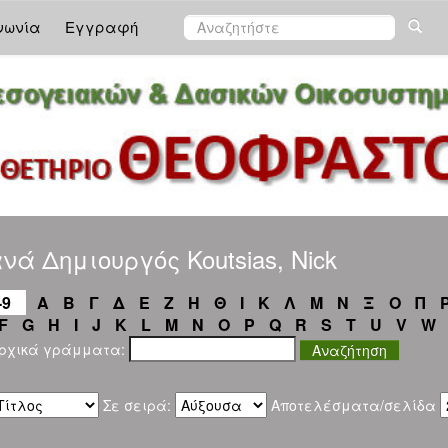
νωνία
Εγγραφή
νά Δημιουργός Koutsias, Nick
-9
Α
Β
Γ
Δ
Ε
Ζ
Η
Θ
Ι
Κ
Λ
Μ
Ν
Ξ
Ο
Π
F
G
H
I
J
K
L
M
N
O
P
Q
R
S
T
U
V
W
αρχικά γράμματα:
Σε σειρά:
Αποτελέσματα/σελίδα