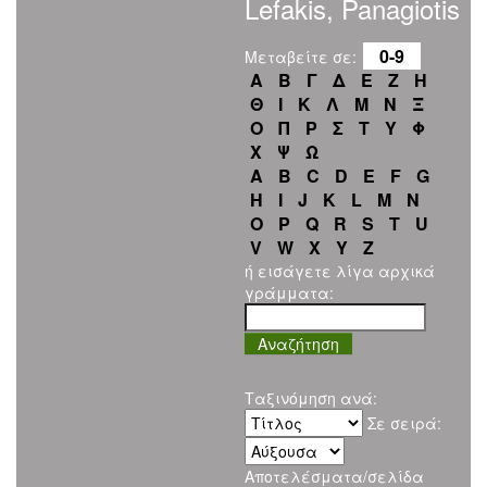
Lefakis, Panagiotis
0-9
Μεταβείτε σε:
Α
Β
Γ
Δ
Ε
Ζ
Η
Θ
Ι
Κ
Λ
Μ
Ν
Ξ
Ο
Π
Ρ
Σ
Τ
Υ
Φ
Χ
Ψ
Ω
A
B
C
D
E
F
G
H
I
J
K
L
M
N
O
P
Q
R
S
T
U
V
W
X
Y
Z
ή εισάγετε λίγα αρχικά
γράμματα:
Ταξινόμηση ανά:
Σε σειρά:
Αποτελέσματα/σελίδα