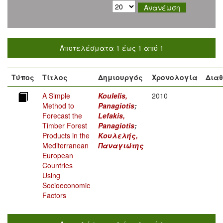
Αποτελέσματα 1 έως 1 από 1
Τύπος
Τίτλος
Δημιουργός
Χρονολογία
Διαθ
A Simple
Koulelis,
2010
Method to
Panagiotis
;
Forecast the
Lefakis,
Timber Forest
Panagiotis
;
Products in the
Κουλελής,
Mediterranean
Παναγιώτης
European
Countries
Using
Socioeconomic
Factors