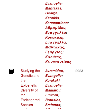
Evangelia
;
Mantakas,
George
;
Kaoukis,
Konstantinos
;
Αβραμίδου,
Ευαγγελία
;
Κορακάκη,
Ευαγγελία
;
Μάντακας,
Γεώργιος
;
Καούκης,
Κωνσταντίνος
Studying the
Avramidou,
2023
Genetic and
Evangelia
;
the
Korakaki,
Epigenetic
Evangelia
;
Diversity of
Malliarou,
the
Ermioni
;
Endangered
Boutsios,
Species
Stefanos
;