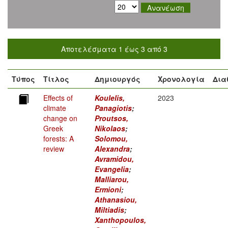
Αποτελέσματα 1 έως 3 από 3
Τύπος
Τίτλος
Δημιουργός
Χρονολογία
Δια
Effects of
Koulelis,
2023
climate
Panagiotis
;
change on
Proutsos,
Greek
Nikolaos
;
forests: A
Solomou,
review
Alexandra
;
Avramidou,
Evangelia
;
Malliarou,
Ermioni
;
Athanasiou,
Miltiadis
;
Xanthopoulos,