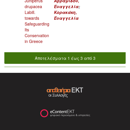
Juniperus
Αβραμίδου,
drupacea
Ευαγγελία
;
Labill.
Κορακάκη,
towards
Ευαγγελία
Safeguarding
Its
Conservation
in Greece
Αποτελέσματα 1 έως 3 από 3