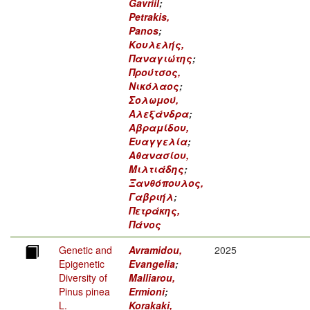
Gavriil
;
Petrakis,
Panos
;
Κουλελής,
Παναγιώτης
;
Προύτσος,
Νικόλαος
;
Σολωμού,
Αλεξάνδρα
;
Αβραμίδου,
Ευαγγελία
;
Αθανασίου,
Μιλτιάδης
;
Ξανθόπουλος,
Γαβριήλ
;
Πετράκης,
Πάνος
Genetic and
Avramidou,
2025
Epigenetic
Evangelia
;
Diversity of
Malliarou,
Pinus pinea
Ermioni
;
L.
Korakaki,