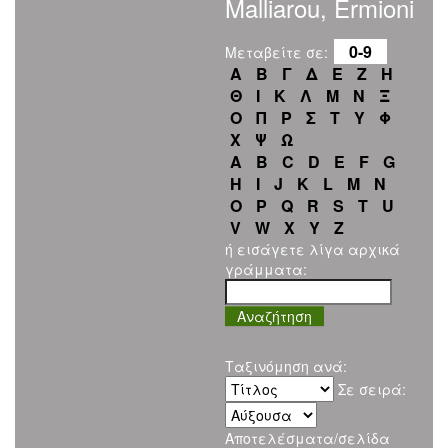
Malliarou, Ermioni
0-9
Μεταβείτε σε:
Α
Β
Γ
Δ
Ε
Ζ
Η
Θ
Ι
Κ
Λ
Μ
Ν
Ξ
Ο
Π
Ρ
Σ
Τ
Υ
Φ
Χ
Ψ
Ω
A
B
C
D
E
F
G
H
I
J
K
L
M
N
O
P
Q
R
S
T
U
V
W
X
Y
Z
ή εισάγετε λίγα αρχικά
γράμματα:
Ταξινόμηση ανά:
Σε σειρά:
Αποτελέσματα/σελίδα