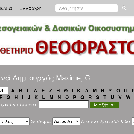
νωνία
Εγγραφή
νά Δημιουργός Maxime, C.
-9
Α
Β
Γ
Δ
Ε
Ζ
Η
Θ
Ι
Κ
Λ
Μ
Ν
Ξ
Ο
Π
F
G
H
I
J
K
L
M
N
O
P
Q
R
S
T
U
V
W
αρχικά γράμματα:
Σε σειρά:
Αποτελέσματα/σελίδα