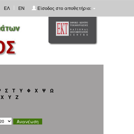
|
ΕΛ
EN
Είσοδος στο αποθετήριο:
Ρ
Σ
Τ
Υ
Φ
Χ
Ψ
Ω
X
Y
Z