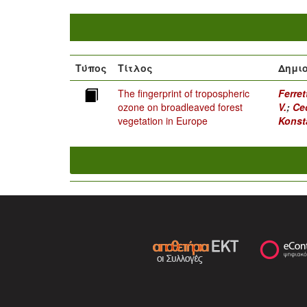
Τύπος
Τίτλος
Δημι
The fingerprint of tropospheric
Ferret
ozone on broadleaved forest
V.
;
Cec
vegetation in Europe
Konst