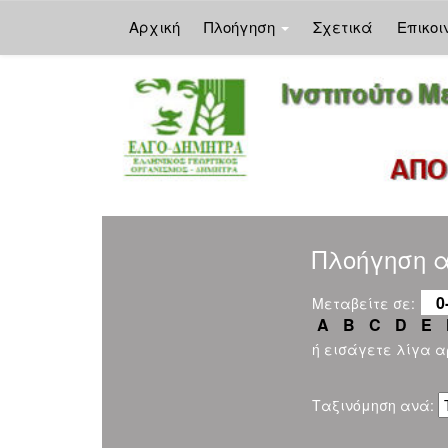
Αρχική
Πλοήγηση
Σχετικά
Επικοι
Skip
navigation
Πλοήγηση α
0
Μεταβείτε σε:
A
B
C
D
E
ή εισάγετε λίγα 
Ταξινόμηση ανά: