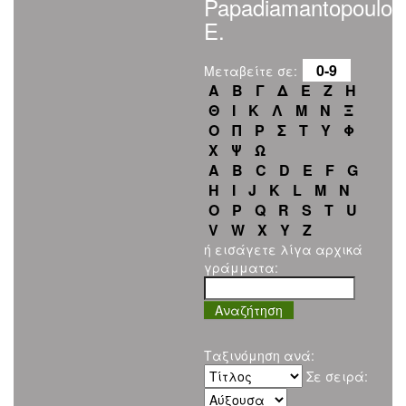
Papadiamantopoulou
E.
0-9
Μεταβείτε σε:
Α
Β
Γ
Δ
Ε
Ζ
Η
Θ
Ι
Κ
Λ
Μ
Ν
Ξ
Ο
Π
Ρ
Σ
Τ
Υ
Φ
Χ
Ψ
Ω
A
B
C
D
E
F
G
H
I
J
K
L
M
N
O
P
Q
R
S
T
U
V
W
X
Y
Z
ή εισάγετε λίγα αρχικά
γράμματα:
Ταξινόμηση ανά:
Σε σειρά: