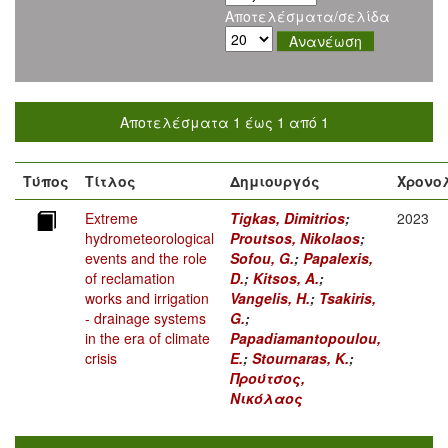
Αποτελέσματα/σελίδα
Αποτελέσματα 1 έως 1 από 1
Τύπος
Τίτλος
Δημιουργός
Χρονο
Extreme
Tigkas, Dimitrios
;
2023
hydrometeorological
Proutsos, Nikolaos
;
events and the role
Sofou, G.
;
Papalexis,
of reclamation
D.
;
Kitsos, A.
;
works and irrigation
Vangelis, H.
;
Tsakiris,
- drainage systems
G.
;
in the era of climate
Papadiamantopoulou,
crisis
E.
;
Stournaras, K.
;
Προύτσος,
Νικόλαος