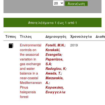
Αποτελέσματα 1 έως 1 από 1
Τύπος
Τίτλος
Δημιουργός
Χρονολογία
Διαθ
Environmental
Fotelli, M.N.
;
2019
controls on
Korakaki,
the seasonal
Evangelia
;
variation in
Paparrizos,
gas exchange
S.A
;
and water
Radoglou, K
;
balance in a
Awada, T.
;
near-coastal
Matzarakis,
Mediterranean
A.
;
Pinus
Κορακάκη,
halepensis
Ευαγγελία
forest