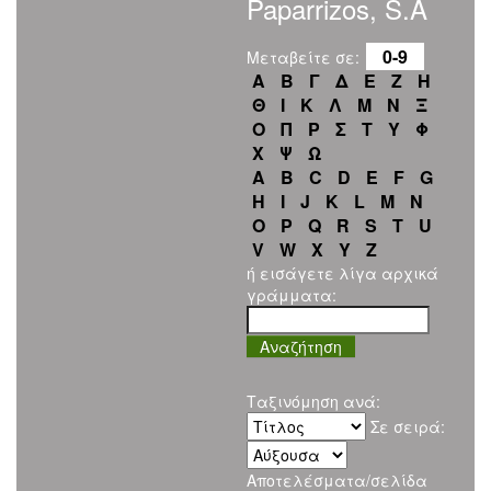
Paparrizos, S.A
0-9
Μεταβείτε σε:
Α
Β
Γ
Δ
Ε
Ζ
Η
Θ
Ι
Κ
Λ
Μ
Ν
Ξ
Ο
Π
Ρ
Σ
Τ
Υ
Φ
Χ
Ψ
Ω
A
B
C
D
E
F
G
H
I
J
K
L
M
N
O
P
Q
R
S
T
U
V
W
X
Y
Z
ή εισάγετε λίγα αρχικά
γράμματα:
Ταξινόμηση ανά:
Σε σειρά:
Αποτελέσματα/σελίδα