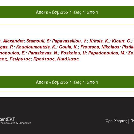
Αποτελέσματα 1 έως 1 από 1
, Alexandra
;
Stamouli, S
;
Papavassiliou, V.
;
Kritsis, K.
;
Kiourt, C.
;
igas, P.
;
Kougioumoutzis, K.
;
Goula, K.
;
Proutsos, Nikolaos
;
Pistik
nopoulos, E.
;
Paraskevas, N.
;
Foskolou, U
;
Papadopoulos, M.
;
Σο
σος, Γεώργιος
;
Προύτσος, Νικόλαος
Αποτελέσματα 1 έως 1 από 1