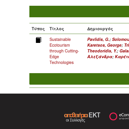
Τύπος
Τίτλος
Δημιουργός
Sustainable
Pavlidis, G.
;
Solomou
Ecotourism
Karetsos, George
;
Tr
through Cutting-
Theodoridis, Y.
;
Gala
Edge
Αλεξάνδρα
;
Καρέτ
Technologies