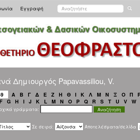
νωνία
Εγγραφή
ά Δημιουργός Papavassiliou, V.
-9
Α
Β
Γ
Δ
Ε
Ζ
Η
Θ
Ι
Κ
Λ
Μ
Ν
Ξ
Ο
Π
F
G
H
I
J
K
L
M
N
O
P
Q
R
S
T
U
V
W
αρχικά γράμματα:
Σε σειρά:
Αποτελέσματα/σελίδα