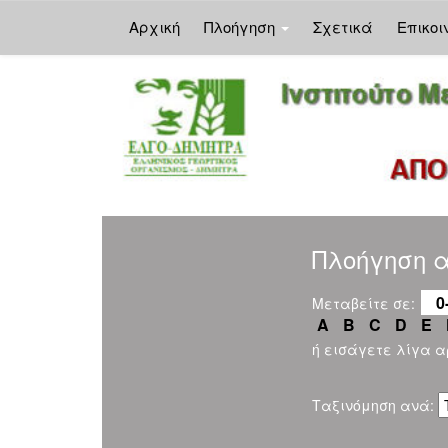
Αρχική
Πλοήγηση
Σχετικά
Επικοι
Skip
navigation
Πλοήγηση αν
0
Μεταβείτε σε:
A
B
C
D
E
ή εισάγετε λίγα 
Ταξινόμηση ανά: