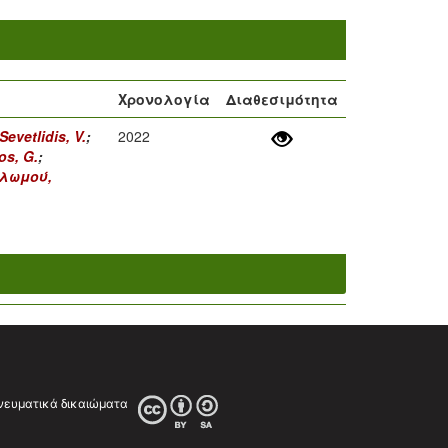
Χρονολογία
Διαθεσιμότητα
Sevetlidis, V.
;
2022
os, G.
;
λωμού,