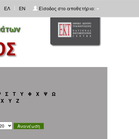
|
ΕΛ
EN
Είσοδος στο αποθετήριο:
Ρ
Σ
Τ
Υ
Φ
Χ
Ψ
Ω
X
Y
Z