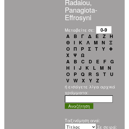
Radaiou,
Panagiota-
Effrosyni
0-9
Μεταβείτε σε:
Α
Β
Γ
Δ
Ε
Ζ
Η
Θ
Ι
Κ
Λ
Μ
Ν
Ξ
Ο
Π
Ρ
Σ
Τ
Υ
Φ
Χ
Ψ
Ω
A
B
C
D
E
F
G
H
I
J
K
L
M
N
O
P
Q
R
S
T
U
V
W
X
Y
Z
ή εισάγετε λίγα αρχικά
γράμματα:
Ταξινόμηση ανά:
Σε σειρά: