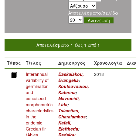
Αποτελέσματα/σελίδα
Αποτελέσματα 1 έως 1 από 1
Τύπος
Τίτλος
Δημιουργός
Χρονολογία
Δια
Interannual
Daskalakou,
2018
variability of
Evangelia
;
germination
Koutsovoulou,
and
Katerina
;
cone/seed
Mavroeidi,
morphometric
Lida
;
characteristics
Tsiamitas,
in the
Charalambos
;
endemic
Kafali,
Grecian fir
Eleftheria
;
(Abies
Radaiou,