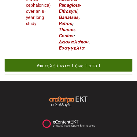
cephalonica)
Panagiota-
over an 8-
Effrosyni
;
year-long
Ganatsas,
study
Petros
;
Thanos,
Costas
;
Δασκαλάκου,
Ευαγγελία
Αποτελέσματα 1 έως 1 από 1