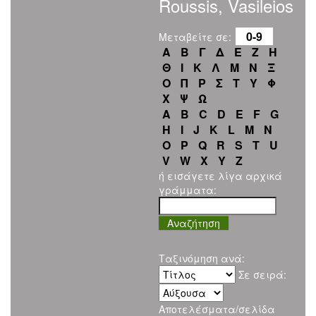
Roussis, Vasileios
0-9
Μεταβείτε σε:
Α
Β
Γ
Δ
Ε
Ζ
Η
Θ
Ι
Κ
Λ
Μ
Ν
Ξ
Ο
Π
Ρ
Σ
Τ
Υ
Φ
Χ
Ψ
Ω
A
B
C
D
E
F
G
H
I
J
K
L
M
N
O
P
Q
R
S
T
U
V
W
X
Y
Z
ή εισάγετε λίγα αρχικά
γράμματα:
Ταξινόμηση ανά:
Σε σειρά:
Αποτελέσματα/σελίδα