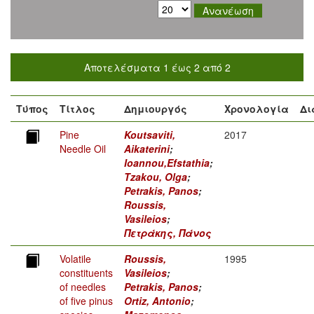
Αποτελέσματα 1 έως 2 από 2
Τύπος
Τίτλος
Δημιουργός
Χρονολογία
Δι
Pine
Koutsaviti,
2017
Needle Oil
Aikaterini
;
Ioannou,Efstathia
;
Tzakou, Olga
;
Petrakis, Panos
;
Roussis,
Vasileios
;
Πετράκης, Πάνος
Volatile
Roussis,
1995
constituents
Vasileios
;
of needles
Petrakis, Panos
;
of five pinus
Ortiz, Antonio
;