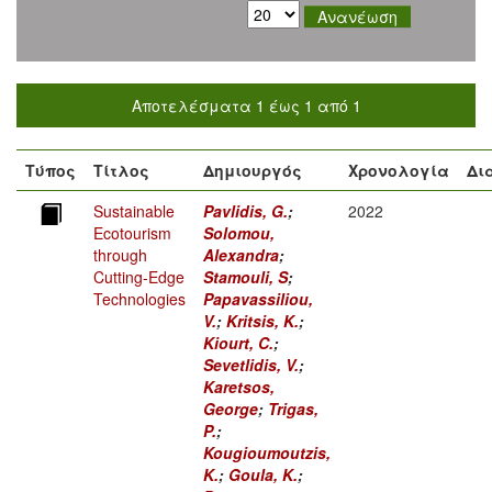
Αποτελέσματα 1 έως 1 από 1
Τύπος
Τίτλος
Δημιουργός
Χρονολογία
Δι
Sustainable
Pavlidis, G.
;
2022
Ecotourism
Solomou,
through
Alexandra
;
Cutting-Edge
Stamouli, S
;
Technologies
Papavassiliou,
V.
;
Kritsis, K.
;
Kiourt, C.
;
Sevetlidis, V.
;
Karetsos,
George
;
Trigas,
P.
;
Kougioumoutzis,
K.
;
Goula, K.
;