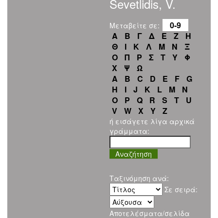
Sevetlidis, V.
0-9
Μεταβείτε σε:
Α
Β
Γ
Δ
Ε
Ζ
Η
Θ
Ι
Κ
Λ
Μ
Ν
Ξ
Ο
Π
Ρ
Σ
Τ
Υ
Φ
Χ
Ψ
Ω
A
B
C
D
E
F
G
H
I
J
K
L
M
N
O
P
Q
R
S
T
U
V
W
X
Y
Z
ή εισάγετε λίγα αρχικά
γράμματα:
Ταξινόμηση ανά:
Σε σειρά:
Αποτελέσματα/σελίδα