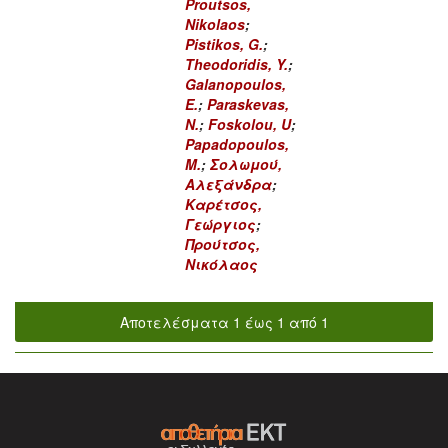
Proutsos,
Nikolaos
;
Pistikos, G.
;
Theodoridis, Y.
;
Galanopoulos,
E.
;
Paraskevas,
N.
;
Foskolou, U
;
Papadopoulos,
M.
;
Σολωμού,
Αλεξάνδρα
;
Καρέτσος,
Γεώργιος
;
Προύτσος,
Νικόλαος
Αποτελέσματα 1 έως 1 από 1