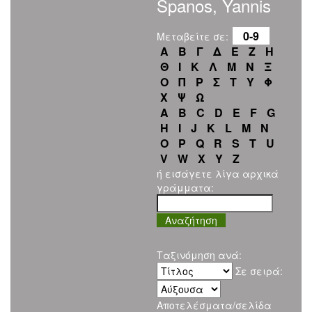
Spanos, Yannis
0-9
Μεταβείτε σε:
Α
Β
Γ
Δ
Ε
Ζ
Η
Θ
Ι
Κ
Λ
Μ
Ν
Ξ
Ο
Π
Ρ
Σ
Τ
Υ
Φ
Χ
Ψ
Ω
A
B
C
D
E
F
G
H
I
J
K
L
M
N
O
P
Q
R
S
T
U
V
W
X
Y
Z
ή εισάγετε λίγα αρχικά
γράμματα:
Ταξινόμηση ανά:
Σε σειρά:
Αποτελέσματα/σελίδα