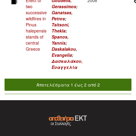
Effect of
Goudelis,
2008
two
Gerassimos
;
successive
Ganatsas,
wildfires in
Petros
;
Pinus
Tsitsoni,
halepensis
Thekla
;
stands of
Spanos,
central
Yannis
;
Greece
Daskalakou,
Evangelia
;
Δασκαλάκου,
Ευαγγελία
Αποτελέσματα 1 έως 2 από 2