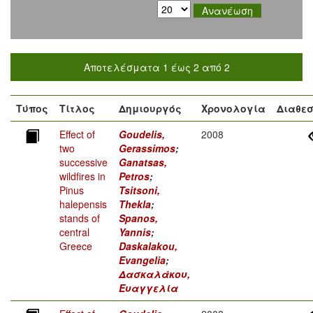
Αποτελέσματα 1 έως 2 από 2
Τύπος
Τίτλος
Δημιουργός
Χρονολογία
Διαθεσ
Effect of
Goudelis,
2008
two
Gerassimos
;
successive
Ganatsas,
wildfires in
Petros
;
Pinus
Tsitsoni,
halepensis
Thekla
;
stands of
Spanos,
central
Yannis
;
Greece
Daskalakou,
Evangelia
;
Δασκαλάκου,
Ευαγγελία