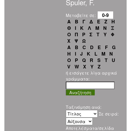
Spuler, F.
0-9
Μεταβείτε σε:
Α
Β
Γ
Δ
Ε
Ζ
Η
Θ
Ι
Κ
Λ
Μ
Ν
Ξ
Ο
Π
Ρ
Σ
Τ
Υ
Φ
Χ
Ψ
Ω
A
B
C
D
E
F
G
H
I
J
K
L
M
N
O
P
Q
R
S
T
U
V
W
X
Y
Z
ή εισάγετε λίγα αρχικά
γράμματα:
Ταξινόμηση ανά:
Σε σειρά:
Αποτελέσματα/σελίδα