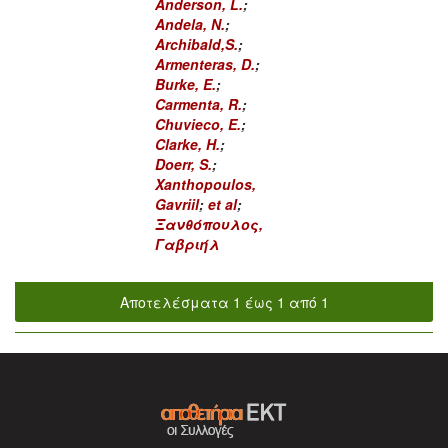
Anderson, L.
;
Andela, N.
;
Archibald,S.
;
Armenteras, D.
;
Burke, E.
;
Carmenta, R.
;
Chuvieco, E.
;
Clarke, H.
;
Doerr, S.
;
Xanthopoulos,
Gavriil
;
et al
;
Ξανθόπουλος,
Γαβριήλ
Αποτελέσματα 1 έως 1 από 1