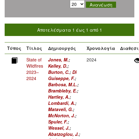
Αποτελέσματα 1 έως 1 από 1
Τύπος
Τίτλος
Δημιουργός
Χρονολογία
Διαθεσι
State of
Jones, M.
;
2024
Wildfires
Kelley, D.
;
2023–
Burton, C.
;
Di
2024
Guiseppe, F.
;
Barbosa, M.L.
;
Brambleby, E.
;
Hartley, A.
;
Lombardi, A.
;
Mataveli, G.
;
McNorton, J.
;
Spuler, F.
;
Wessel, J.
;
Abatzoglou, J.
;