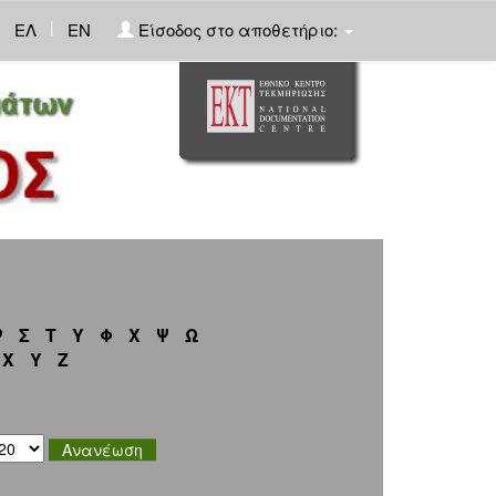
|
ΕΛ
EN
Είσοδος στο αποθετήριο:
Ρ
Σ
Τ
Υ
Φ
Χ
Ψ
Ω
X
Y
Z