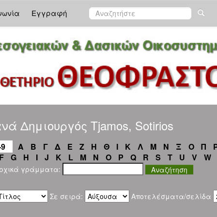
νωνία
Εγγραφή
ά Δημιουργός Tjamos, Sotirios
-9
Α
Β
Γ
Δ
Ε
Ζ
Η
Θ
Ι
Κ
Λ
Μ
Ν
Ξ
Ο
Π
F
G
H
I
J
K
L
M
N
O
P
Q
R
S
T
U
V
W
αρχικά γράμματα:
Σε σειρά:
Αποτελέσματα/σελίδα