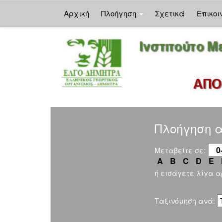
Αρχική
Πλοήγηση
Σχετικά
Επικοι
Skip
navigation
Πλοήγηση αν
0
Μεταβείτε σε:
A
B
C
D
E
ή εισάγετε λίγα 
Ταξινόμηση ανά: