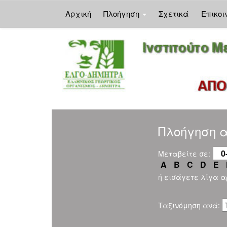
Αρχική
Πλοήγηση
Σχετικά
Επικοι
Skip
navigation
Πλοήγηση αν
0
Μεταβείτε σε:
A
B
C
D
E
ή εισάγετε λίγα 
Ταξινόμηση ανά: