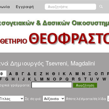
νωνία
Εγγραφή
ά Δημιουργός Tsevreni, Magdalini
-9
Α
Β
Γ
Δ
Ε
Ζ
Η
Θ
Ι
Κ
Λ
Μ
Ν
Ξ
Ο
Π
F
G
H
I
J
K
L
M
N
O
P
Q
R
S
T
U
V
W
αρχικά γράμματα:
Σε σειρά:
Αποτελέσματα/σελίδα