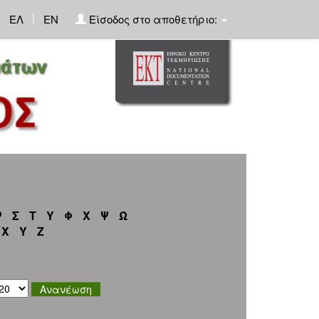
|
ΕΛ
EN
Είσοδος στο αποθετήριο:
Ρ
Σ
Τ
Υ
Φ
Χ
Ψ
Ω
X
Y
Z