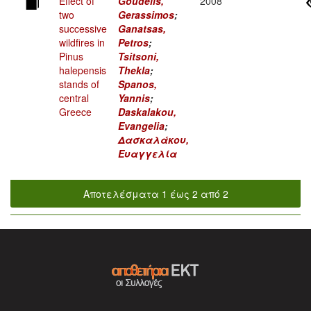
Effect of
Goudelis,
2008
two
Gerassimos
;
successive
Ganatsas,
wildfires in
Petros
;
Pinus
Tsitsoni,
halepensis
Thekla
;
stands of
Spanos,
central
Yannis
;
Greece
Daskalakou,
Evangelia
;
Δασκαλάκου,
Ευαγγελία
Αποτελέσματα 1 έως 2 από 2