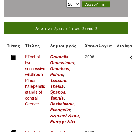
Αποτελέσματα 1 έως 2 από 2
Τύπος
Τίτλος
Δημιουργός
Χρονολογία
Διαθεσ
Effect of
Goudelis,
2008
two
Gerassimos
;
successive
Ganatsas,
wildfires in
Petros
;
Pinus
Tsitsoni,
halepensis
Thekla
;
stands of
Spanos,
central
Yannis
;
Greece
Daskalakou,
Evangelia
;
Δασκαλάκου,
Ευαγγελία