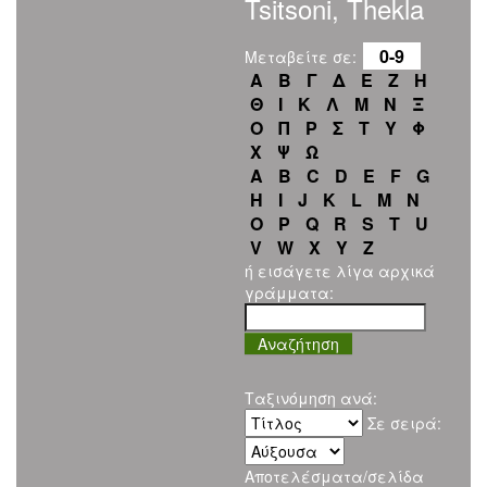
Tsitsoni, Thekla
0-9
Μεταβείτε σε:
Α
Β
Γ
Δ
Ε
Ζ
Η
Θ
Ι
Κ
Λ
Μ
Ν
Ξ
Ο
Π
Ρ
Σ
Τ
Υ
Φ
Χ
Ψ
Ω
A
B
C
D
E
F
G
H
I
J
K
L
M
N
O
P
Q
R
S
T
U
V
W
X
Y
Z
ή εισάγετε λίγα αρχικά
γράμματα:
Ταξινόμηση ανά:
Σε σειρά:
Αποτελέσματα/σελίδα