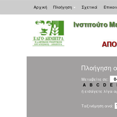
Αρχική
Πλοήγηση
Σχετικά
Επικοι
Skip
navigation
Πλοήγηση αν
0
Μεταβείτε σε:
A
B
C
D
E
ή εισάγετε λίγα 
Ταξινόμηση ανά: