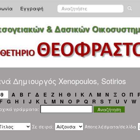
νωνία
Εγγραφή
ά Δημιουργός Xenopoulos, Sotirios
-9
Α
Β
Γ
Δ
Ε
Ζ
Η
Θ
Ι
Κ
Λ
Μ
Ν
Ξ
Ο
Π
F
G
H
I
J
K
L
M
N
O
P
Q
R
S
T
U
V
W
αρχικά γράμματα:
Σε σειρά:
Αποτελέσματα/σελίδα