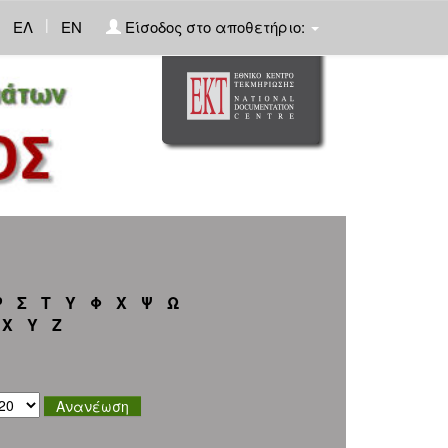
|
ΕΛ
EN
Είσοδος στο αποθετήριο:
Ρ
Σ
Τ
Υ
Φ
Χ
Ψ
Ω
X
Y
Z