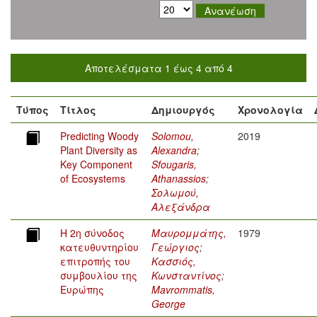
Αποτελέσματα 1 έως 4 από 4
Τύπος
Τίτλος
Δημιουργός
Χρονολογία
Predicting Woody
Solomou,
2019
Plant Diversity as
Alexandra
;
Key Component
Sfougaris,
of Ecosystems
Athanassios
;
Σολωμού,
Αλεξάνδρα
Η 2η σύνοδος
Μαυρομμάτης,
1979
κατευθυντηρίου
Γεώργιος
;
επιτροπής του
Κασσιός,
συμβουλίου της
Κωνσταντίνος
;
Ευρώπης
Mavrommatis,
George