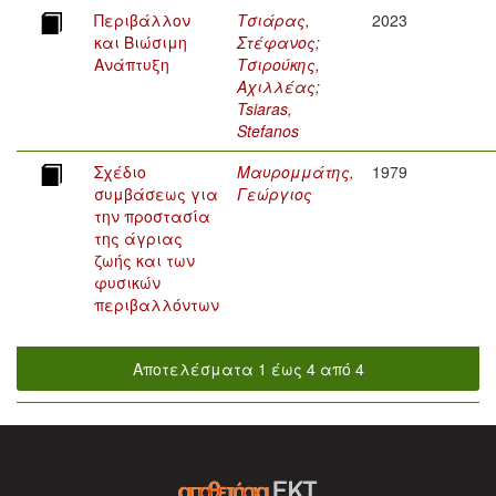
Περιβάλλον
Τσιάρας,
2023
και Βιώσιμη
Στέφανος
;
Ανάπτυξη
Τσιρούκης,
Αχιλλέας
;
Tsiaras,
Stefanos
Σχέδιο
Μαυρομμάτης,
1979
συμβάσεως για
Γεώργιος
την προστασία
της άγριας
ζωής και των
φυσικών
περιβαλλόντων
Αποτελέσματα 1 έως 4 από 4