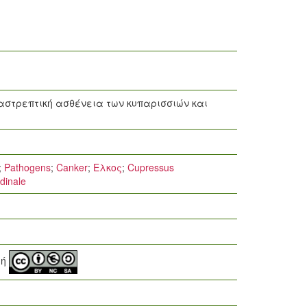
ταστρεπτική ασθένεια των κυπαρισσιών και
;
Pathogens
;
Canker
;
Ελκος
;
Cupressus
dinale
μή