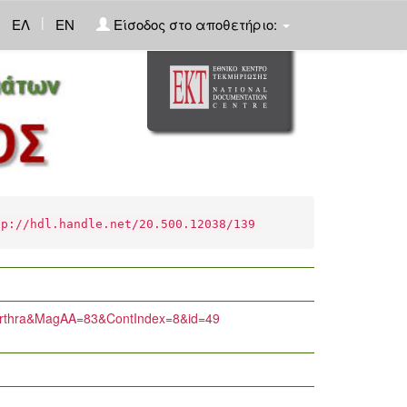
|
ΕΛ
EN
Είσοδος στο αποθετήριο:
tp://hdl.handle.net/20.500.12038/139
=arthra&MagAA=83&ContIndex=8&id=49