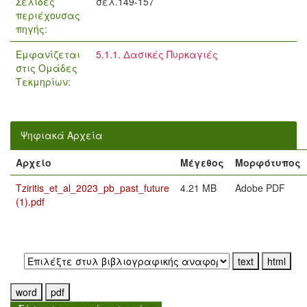
Σελίδες
σελ.149-157
περιέχουσας
πηγής:
Εμφανίζεται
5.1.1. Δασικές Πυρκαγιές
στις Ομάδες
Τεκμηρίων:
Ψηφιακά Αρχεία
Αρχείο
Μέγεθος
Μορφότυπος
Tziritis_et_al_2023_pb_past_future
4.21 MB
Adobe PDF
(1).pdf
Εξαγωγή σε: