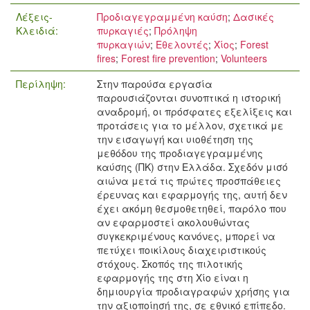
Λέξεις-
Προδιαγεγραμμένη καύση
;
Δασικές
Κλειδιά:
πυρκαγιές
;
Πρόληψη
πυρκαγιών
;
Εθελοντές
;
Χίος
;
Forest
fires
;
Forest fire prevention
;
Volunteers
Περίληψη:
Στην παρούσα εργασία
παρουσιάζονται συνοπτικά η ιστορική
αναδρομή, οι πρόσφατες εξελίξεις και
προτάσεις για το μέλλον, σχετικά με
την εισαγωγή και υιοθέτηση της
μεθόδου της προδιαγεγραμμένης
καύσης (ΠΚ) στην Ελλάδα. Σχεδόν μισό
αιώνα μετά τις πρώτες προσπάθειες
έρευνας και εφαρμογής της, αυτή δεν
έχει ακόμη θεσμοθετηθεί, παρόλο που
αν εφαρμοστεί ακολουθώντας
συγκεκριμένους κανόνες, μπορεί να
πετύχει ποικίλους διαχειριστικούς
στόχους. Σκοπός της πιλοτικής
εφαρμογής της στη Χίο είναι η
δημιουργία προδιαγραφών χρήσης για
την αξιοποίησή της, σε εθνικό επίπεδο.