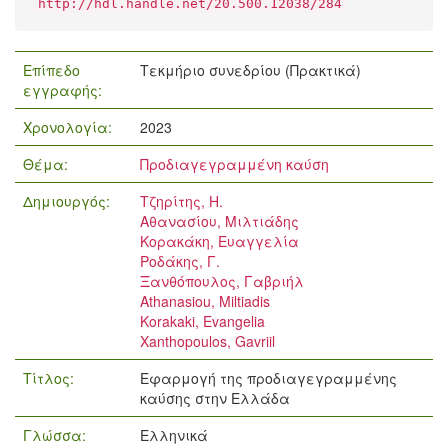
http://hdl.handle.net/20.500.12038/284
Επίπεδο
Τεκμήριο συνεδρίου (Πρακτικά)
εγγραφής:
Χρονολογία:
2023
Θέμα:
Προδιαγεγραμμένη καύση
Δημιουργός:
Τζηρίτης, Η.
Αθανασίου, Μιλτιάδης
Κορακάκη, Ευαγγελία
Ροδάκης, Γ.
Ξανθόπουλος, Γαβριήλ
Athanasiou, Miltiadis
Korakaki, Evangelia
Xanthopoulos, Gavriil
Τίτλος:
Εφαρμογή της προδιαγεγραμμένης
καύσης στην Ελλάδα
Γλώσσα:
Ελληνικά