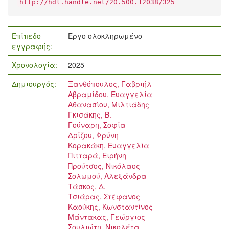
http://hdl.handle.net/20.500.12038/325
Επίπεδο
Έργο ολοκληρωμένο
εγγραφής:
Χρονολογία:
2025
Δημιουργός:
Ξανθόπουλος, Γαβριήλ
Αβραμίδου, Ευαγγελία
Αθανασίου, Μιλτιάδης
Γκισάκης, Β.
Γούναρη, Σοφία
Δρίζου, Φρύνη
Κορακάκη, Ευαγγελία
Πιτταρά, Ειρήνη
Προύτσος, Νικόλαος
Σολωμού, Αλεξάνδρα
Τάσκος, Δ.
Τσιάρας, Στέφανος
Καούκης, Κωνσταντίνος
Μάντακας, Γεώργιος
Σουλιώτη, Νικολέτα