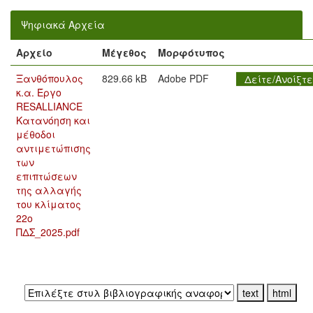
Ψηφιακά Αρχεία
Αρχείο
Μέγεθος
Μορφότυπος
Ξανθόπουλος
829.66 kB
Adobe PDF
Δείτε/Ανοίξτε
κ.α. Έργο
RESALLIANCE
Κατανόηση και
μέθοδοι
αντιμετώπισης
των
επιπτώσεων
της αλλαγής
του κλίματος
22ο
ΠΔΣ_2025.pdf
Εξαγωγή σε: