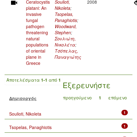
Ceratocystis
Soulioti,
2008
platani: An
Nikoleta
;
invasive
Tsopelas,
fungal
Panaghiotis
;
pathogen
Woodward,
threatening
Stephen
;
natural
Σουλιώτη,
populations
Νικολέτα
;
of oriental
Τσόπελας,
plane in
Παναγιώτης
Greece
Αποτελέσματα
1-1
από
1
Εξερευνήστε
προηγούμενο
1
επόμενο
Δημιουργός
1
Soulioti, Nikoleta
1
Tsopelas, Panaghiotis