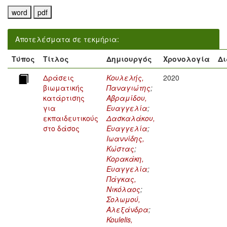
Αποτελέσματα σε τεκμήρια:
Τύπος
Τίτλος
Δημιουργός
Χρονολογία
Δι
Δράσεις
Κουλελής,
2020
βιωματικής
Παναγιώτης
;
κατάρτισης
Αβραμίδου,
για
Ευαγγελία
;
εκπαιδευτικούς
Δασκαλάκου,
στο δάσος
Ευαγγελία
;
Ιωαννίδης,
Κώστας
;
Κορακάκη,
Ευαγγελία
;
Πάγκας,
Νικόλαος
;
Σολωμού,
Αλεξάνδρα
;
Koulelis,