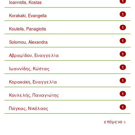
1
Ioannidis, Kostas
1
Korakaki, Evangelia
1
Koulelis, Panagiotis
1
Solomou, Alexandra
1
Αβραμίδου, Ευαγγελία
1
Ιωαννίδης, Κώστας
1
Κορακάκη, Ευαγγελία
1
Κουλελής, Παναγιώτης
1
Πάγκας, Νικόλαος
επόμενο >