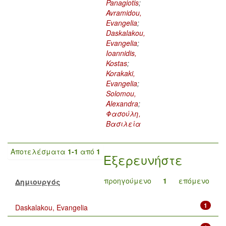
Panagiotis
;
Avramidou,
Evangelia
;
Daskalakou,
Evangelia
;
Ioannidis,
Kostas
;
Korakaki,
Evangelia
;
Solomou,
Alexandra
;
Φασούλη,
Βασιλεία
Αποτελέσματα
1-1
από
1
Εξερευνήστε
προηγούμενο
1
επόμενο
Δημιουργός
1
Daskalakou, Evangelia