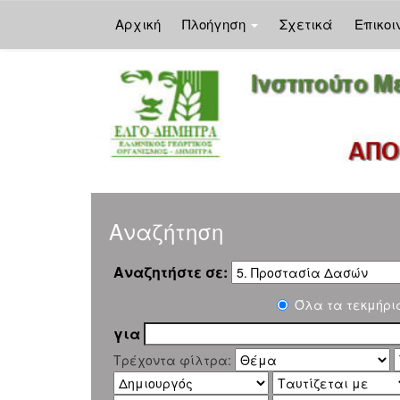
Αρχική
Πλοήγηση
Σχετικά
Επικοι
Skip
navigation
Αναζήτηση
Αναζητήστε σε:
Όλα τα τεκμήρι
για
Τρέχοντα φίλτρα: