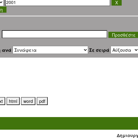
ση
η ανά
Σε σειρά
Δημιουρ