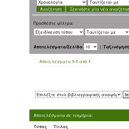
Ξεκινήστε μία νέα αναζήτη
Προσθέστε φίλτρα:
Αποτελέσματα/Σελίδα
|
Ταξινόμησ
Αποτελέσματα
1-1
από
1
Εξαγωγή σε:
Αποτελέσματα σε τεκμήρια:
Τύπος
Τίτλος