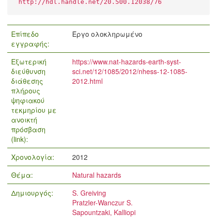
http://hdl.handle.net/20.500.12038/76
Επίπεδο
Έργο ολοκληρωμένο
εγγραφής:
Εξωτερική
https://www.nat-hazards-earth-syst-
διεύθυνση
sci.net/12/1085/2012/nhess-12-1085-
διάθεσης
2012.html
πλήρους
ψηφιακού
τεκμηρίου με
ανοικτή
πρόσβαση
(link):
Χρονολογία:
2012
Θέμα:
Natural hazards
Δημιουργός:
S. Greiving
Pratzler-Wanczur S.
Sapountzaki, Kalliopi