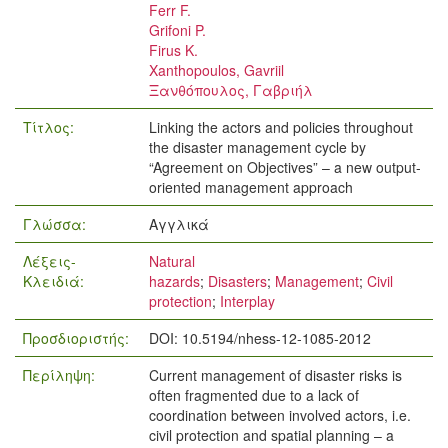
Ferr F.
Grifoni P.
Firus K.
Xanthopoulos, Gavriil
Ξανθόπουλος, Γαβριήλ
Τίτλος:
Linking the actors and policies throughout
the disaster management cycle by
“Agreement on Objectives” – a new output-
oriented management approach
Γλώσσα:
Αγγλικά
Λέξεις-
Natural
Κλειδιά:
hazards
;
Disasters
;
Management
;
Civil
protection
;
Interplay
Προσδιοριστής:
DOI: 10.5194/nhess-12-1085-2012
Περίληψη:
Current management of disaster risks is
often fragmented due to a lack of
coordination between involved actors, i.e.
civil protection and spatial planning – a