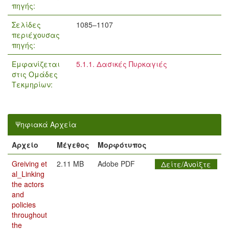
πηγής:
Σελίδες
1085–1107
περιέχουσας
πηγής:
Εμφανίζεται
5.1.1. Δασικές Πυρκαγιές
στις Ομάδες
Τεκμηρίων:
Ψηφιακά Αρχεία
Αρχείο
Μέγεθος
Μορφότυπος
Greiving et
2.11 MB
Adobe PDF
Δείτε/Ανοίξτε
al_Linking
the actors
and
policies
throughout
the