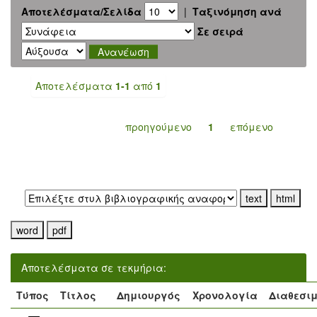
Αποτελέσματα/Σελίδα
|
Ταξινόμηση ανά
Σε σειρά
Αποτελέσματα
1-1
από
1
προηγούμενο
1
επόμενο
Εξαγωγή σε:
Αποτελέσματα σε τεκμήρια:
Τύπος
Τίτλος
Δημιουργός
Χρονολογία
Διαθεσι