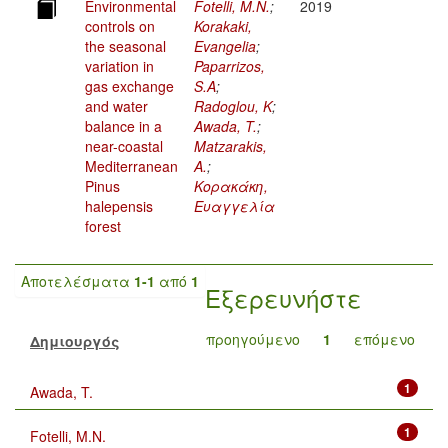
Environmental
Fotelli, M.N.
;
2019
controls on
Korakaki,
the seasonal
Evangelia
;
variation in
Paparrizos,
gas exchange
S.A
;
and water
Radoglou, K
;
balance in a
Awada, T.
;
near-coastal
Matzarakis,
Mediterranean
A.
;
Pinus
Κορακάκη,
halepensis
Ευαγγελία
forest
Αποτελέσματα
1-1
από
1
Εξερευνήστε
προηγούμενο
1
επόμενο
Δημιουργός
1
Awada, T.
1
Fotelli, M.N.