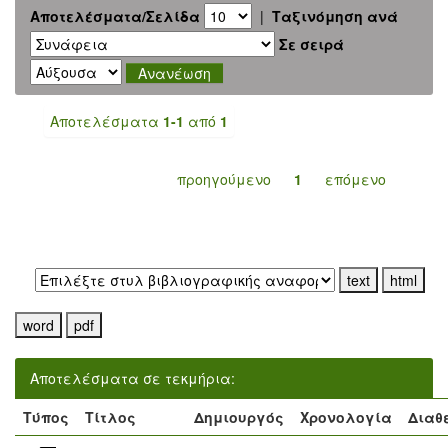
Αποτελέσματα/Σελίδα
|
Ταξινόμηση ανά
Σε σειρά
Αποτελέσματα
1-1
από
1
προηγούμενο
1
επόμενο
Εξαγωγή σε:
Αποτελέσματα σε τεκμήρια:
Τύπος
Τίτλος
Δημιουργός
Χρονολογία
Διαθ