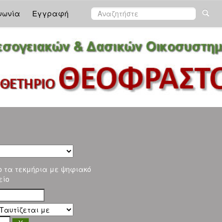
νωνία
Εγγραφή
ο τα τεκμήρια με ψηφιακό
είο