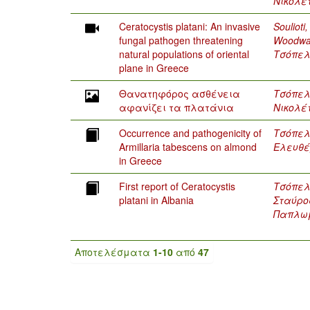
Νικολέ
Ceratocystis platani: An invasive
Soulioti,
fungal pathogen threatening
Woodwa
natural populations of oriental
Τσόπελ
plane in Greece
Θανατηφόρος ασθένεια
Τσόπελ
αφανίζει τα πλατάνια
Νικολέ
Occurrence and pathogenicity of
Τσόπελ
Armillaria tabescens on almond
Ελευθέ
in Greece
First report of Ceratocystis
Τσόπελ
platani in Albania
Σταύρο
Παπλωμ
Αποτελέσματα
1-10
από
47