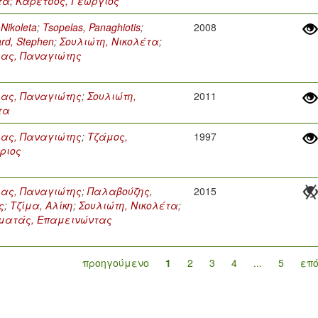
τα
;
Καρέτσος, Γεώργιος
 Nikoleta
;
Tsopelas, Panaghiotis
;
2008
rd, Stephen
;
Σουλιώτη, Νικολέτα
;
ας, Παναγιώτης
ας, Παναγιώτης
;
Σουλιώτη,
2011
τα
ας, Παναγιώτης
;
Τζάμος,
1997
ριος
ας, Παναγιώτης
;
Παλαβούζης,
2015
ς
;
Τζίμα, Αλίκη
;
Σουλιώτη, Νικολέτα
;
ατάς, Επαμεινώντας
προηγούμενο
1
2
3
4
...
5
επ