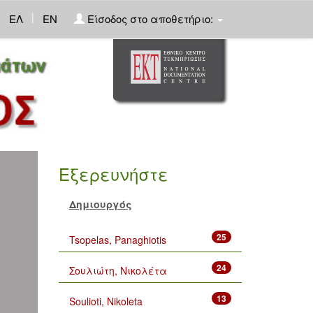
|
ΕΛ
EN
Είσοδος στο αποθετήριο:
Εξερευνήστε
Δημιουργός
25
Tsopelas, Panaghiotis
24
Σουλιώτη, Νικολέτα
13
Soulioti, Nikoleta