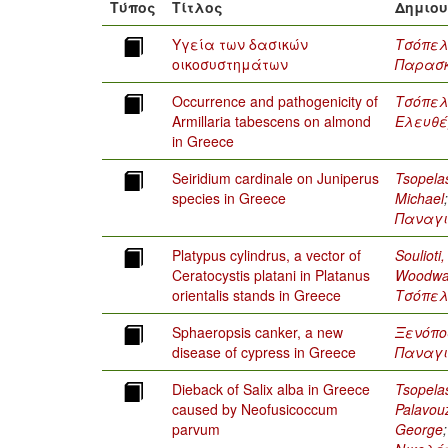
Τύπος
Τίτλος
Δημιο
Υγεία των δασικών
Τσόπελ
οικοσυστημάτων
Παρασ
Occurrence and pathogenicity of
Τσόπελ
Armillaria tabescens on almond
Ελευθέ
in Greece
Seiridium cardinale on Juniperus
Tsopelas
species in Greece
Michael
Παναγι
Platypus cylindrus, a vector of
Soulioti,
Ceratocystis platani in Platanus
Woodwa
orientalis stands in Greece
Τσόπελ
Sphaeropsis canker, a new
Ξενόπο
disease of cypress in Greece
Παναγι
Dieback of Salix alba in Greece
Tsopelas
caused by Neofusicoccum
Palavouz
parvum
George