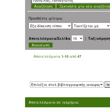
Ξεκινήστε μία νέα αναζήτη
Προσθέστε φίλτρα:
Αποτελέσματα/Σελίδα
|
Ταξινόμησ
Αποτελέσματα
1-10
από
47
Εξαγωγή σε:
Αποτελέσματα σε τεκμήρια: