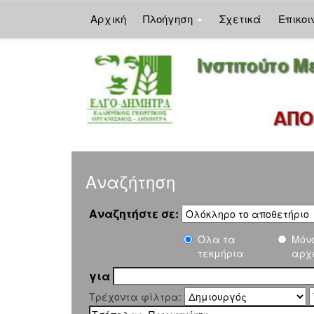
Αρχική
Πλοήγηση
Σχετικά
Επικοι
Skip
navigation
Αναζήτηση
Αναζητήστε σε:
Όλα τα
Μόν
τεκμήρια
αρχ
για
Τρέχοντα φίλτρα: