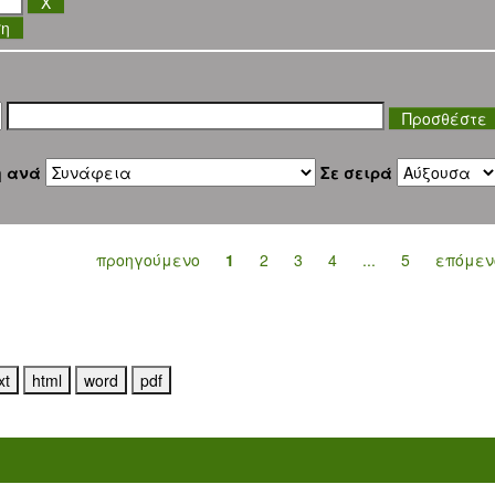
ση
η ανά
Σε σειρά
προηγούμενο
1
2
3
4
...
5
επόμεν