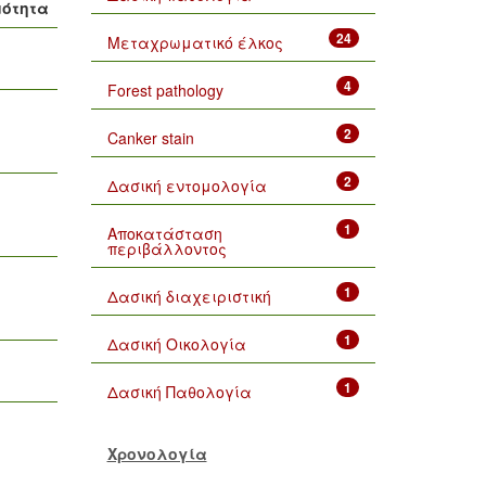
μότητα
24
Μεταχρωματικό έλκος
4
Forest pathology
2
Canker stain
2
Δασική εντομολογία
1
Αποκατάσταση
περιβάλλοντος
1
Δασική διαχειριστική
1
Δασική Οικολογία
1
Δασική Παθολογία
Χρονολογία