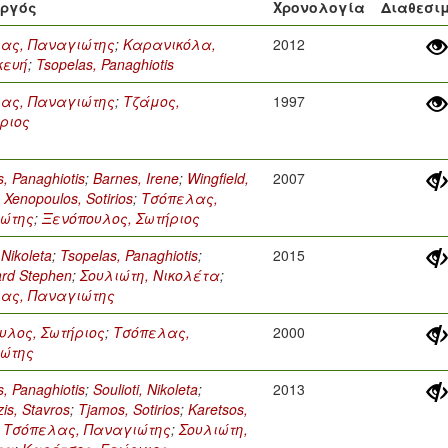
υργός
Χρονολογία
Διαθεσι
ας, Παναγιώτης
;
Καρανικόλα,
2012
κευή
;
Tsopelas, Panaghiotis
ας, Παναγιώτης
;
Τζάμος,
1997
ριος
, Panaghiotis
;
Barnes, Irene
;
Wingfield,
2007
;
Xenopoulos, Sotirios
;
Τσόπελας,
ώτης
;
Ξενόπουλος, Σωτήριος
 Nikoleta
;
Tsopelas, Panaghiotis
;
2015
rd Stephen
;
Σουλιώτη, Νικολέτα
;
ας, Παναγιώτης
υλος, Σωτήριος
;
Τσόπελας,
2000
ώτης
, Panaghiotis
;
Soulioti, Nikoleta
;
2013
is, Stavros
;
Tjamos, Sotirios
;
Karetsos,
;
Τσόπελας, Παναγιώτης
;
Σουλιώτη,