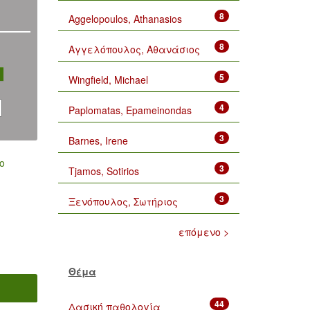
8
Aggelopoulos, Athanasios
8
Αγγελόπουλος, Αθανάσιος
5
Wingfield, Michael
4
Paplomatas, Epameinondas
3
Barnes, Irene
ο
3
Tjamos, Sotirios
3
Ξενόπουλος, Σωτήριος
επόμενο >
Θέμα
44
Δασική παθολογία