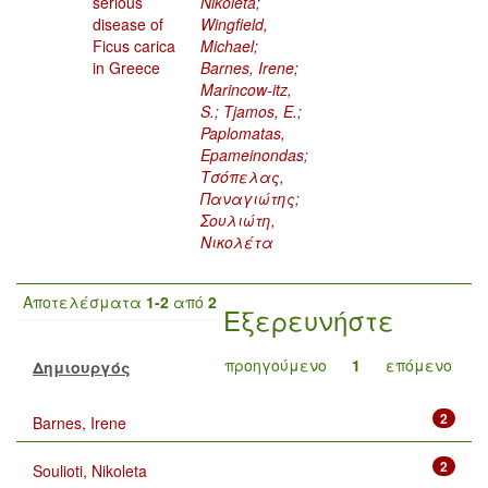
serious
Nikoleta
;
disease of
Wingfield,
Ficus carica
Michael
;
in Greece
Barnes, Irene
;
Marincow-itz,
S.
;
Tjamos, E.
;
Paplomatas,
Epameinondas
;
Τσόπελας,
Παναγιώτης
;
Σουλιώτη,
Νικολέτα
Αποτελέσματα
1-2
από
2
Εξερευνήστε
προηγούμενο
1
επόμενο
Δημιουργός
2
Barnes, Irene
2
Soulioti, Nikoleta