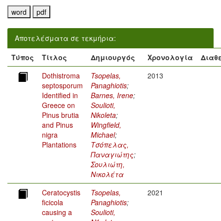
Αποτελέσματα σε τεκμήρια:
Τύπος
Τίτλος
Δημιουργός
Χρονολογία
Διαθ
Dothistroma
Tsopelas,
2013
septosporum
Panaghiotis
;
Identified in
Barnes, Irene
;
Greece on
Soulioti,
Pinus brutia
Nikoleta
;
and Pinus
Wingfield,
nigra
Michael
;
Plantations
Τσόπελας,
Παναγιώτης
;
Σουλιώτη,
Νικολέτα
Ceratocystis
Tsopelas,
2021
ficicola
Panaghiotis
;
causing a
Soulioti,