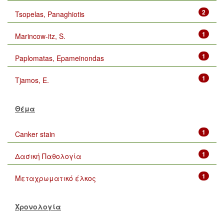
2
Tsopelas, Panaghiotis
1
Marincow-itz, S.
1
Paplomatas, Epameinondas
1
Tjamos, E.
Θέμα
1
Canker stain
1
Δασική Παθολογία
1
Μεταχρωματικό έλκος
Χρονολογία