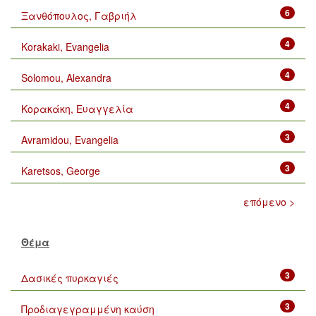
6
Ξανθόπουλος, Γαβριήλ
4
Korakaki, Evangelia
4
Solomou, Alexandra
4
Κορακάκη, Ευαγγελία
3
Avramidou, Evangelia
3
Karetsos, George
επόμενο >
Θέμα
3
Δασικές πυρκαγιές
3
Προδιαγεγραμμένη καύση