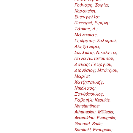
Γούναρη, Σοφία
;
Κορακάκη,
Ευαγγελία
;
Πιτταρά, Ειρήνη
;
Τάσκος, Δ.
;
Μάντακας,
Γεώργιος
;
Σολωμού,
Αλεξάνδρα
;
Σουλιώτη, Νικολέτα
;
Παναγιωτοπούλου,
Δανάη
;
Γεωργίου,
Διονύσιος
;
Μπάτζιου,
Μαρία
;
Χατζηπαυλής,
Νικόλαος
;
Ξανθόπουλος,
Γαβριήλ
;
Kaoukis,
Konstantinos
;
Athanasiou, Miltiadis
;
Avramidou, Evangelia
;
Gounari, Sofia
;
Korakaki, Evangelia
;