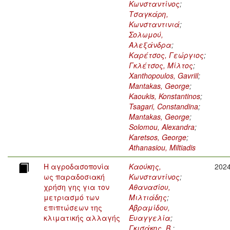
Κωνσταντίνος
;
Τσαγκάρη,
Κωνσταντινιά
;
Σολωμού,
Αλεξάνδρα
;
Καρέτσος, Γεώργιος
;
Γκλέτσος, Μίλτος
;
Xanthopoulos, Gavriil
;
Mantakas, George
;
Kaoukis, Konstantinos
;
Tsagari, Constandina
;
Mantakas, George
;
Solomou, Alexandra
;
Karetsos, George
;
Athanasiou, Miltiadis
Η αγροδασοπονία
Καούκης,
202
ως παραδοσιακή
Κωνσταντίνος
;
χρήση γης για τον
Αθανασίου,
μετριασμό των
Μιλτιάδης
;
επιπτώσεων της
Αβραμίδου,
κλιματικής αλλαγής
Ευαγγελία
;
Γκισάκης, Β.
;