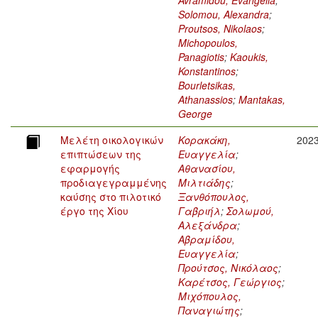
Avramidou, Evangelia
;
Solomou, Alexandra
;
Proutsos, Nikolaos
;
Michopoulos,
Panagiotis
;
Kaoukis,
Konstantinos
;
Bourletsikas,
Athanassios
;
Mantakas,
George
Μελέτη οικολογικών
Κορακάκη,
202
επιπτώσεων της
Ευαγγελία
;
εφαρμογής
Αθανασίου,
προδιαγεγραμμένης
Μιλτιάδης
;
καύσης στο πιλοτικό
Ξανθόπουλος,
έργο της Χίου
Γαβριήλ
;
Σολωμού,
Αλεξάνδρα
;
Αβραμίδου,
Ευαγγελία
;
Προύτσος, Νικόλαος
;
Καρέτσος, Γεώργιος
;
Μιχόπουλος,
Παναγιώτης
;