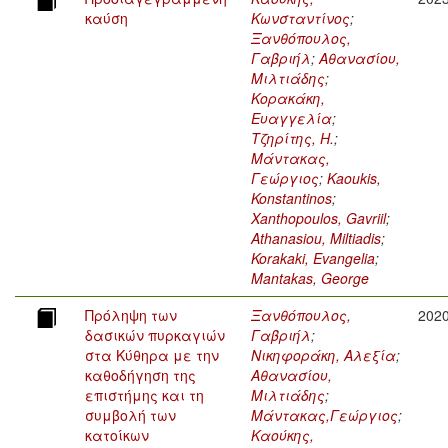
καύση
Κωνσταντίνος
;
Ξανθόπουλος,
Γαβριήλ
;
Αθανασίου,
Μιλτιάδης
;
Κορακάκη,
Ευαγγελία
;
Τζηρίτης, Η.
;
Μάντακας,
Γεώργιος
;
Kaoukis,
Konstantinos
;
Xanthopoulos, Gavriil
;
Athanasiou, Miltiadis
;
Korakaki, Evangelia
;
Mantakas, George
Πρόληψη των
Ξανθόπουλος,
202
δασικών πυρκαγιών
Γαβριήλ
;
στα Κύθηρα με την
Νικηφοράκη, Αλεξία
;
καθοδήγηση της
Αθανασίου,
επιστήμης και τη
Μιλτιάδης
;
συμβολή των
Μάντακας,Γεώργιος
;
κατοίκων
Καούκης,