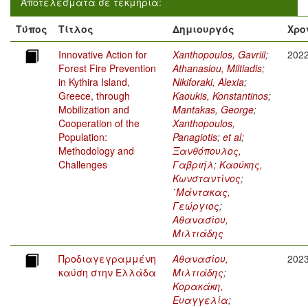
Αποτελέσματα σε τεκμήρια:
Τύπος
Τίτλος
Δημιουργός
Χρο
Innovative Action for
Xanthopoulos, Gavriil
;
202
Forest Fire Prevention
Athanasiou, Miltiadis
;
in Kythira Island,
Nikiforaki, Alexia
;
Greece, through
Kaoukis, Konstantinos
;
Mobilization and
Mantakas, George
;
Cooperation of the
Xanthopoulos,
Population:
Panagiotis
;
et al
;
Methodology and
Ξανθόπουλος,
Challenges
Γαβριήλ
;
Καούκης,
Κωνσταντίνος
;
΄Μάντακας,
Γεώργιος
;
Αθανασίου,
Μιλτιάδης
Προδιαγεγραμμένη
Αθανασίου,
202
καύση στην Ελλάδα
Μιλτιάδης
;
Κορακάκη,
Ευαγγελία
;