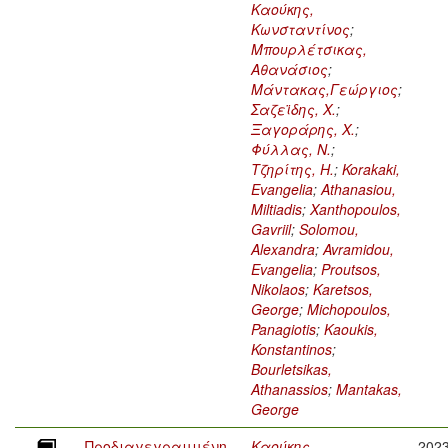
Καούκης,
Κωνσταντίνος
;
Μπουρλέτσικας,
Αθανάσιος
;
Μάντακας,Γεώργιος
;
Σαζεϊδης, Χ.
;
Ξαγοράρης, Χ.
;
Φύλλας, Ν.
;
Τζηρίτης, Η.
;
Korakaki,
Evangelia
;
Athanasiou,
Miltiadis
;
Xanthopoulos,
Gavriil
;
Solomou,
Alexandra
;
Avramidou,
Evangelia
;
Proutsos,
Nikolaos
;
Karetsos,
George
;
Michopoulos,
Panagiotis
;
Kaoukis,
Konstantinos
;
Bourletsikas,
Athanassios
;
Mantakas,
George
Προδιαγεγραμμένη
Καούκης,
202