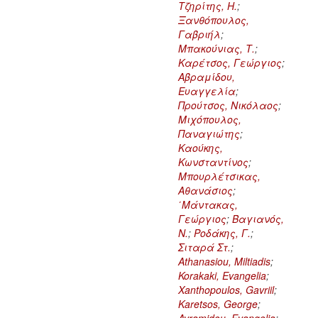
Τζηρίτης, Η.
;
Ξανθόπουλος,
Γαβριήλ
;
Μπακούνιας, Τ.
;
Καρέτσος, Γεώργιος
;
Αβραμίδου,
Ευαγγελία
;
Προύτσος, Νικόλαος
;
Μιχόπουλος,
Παναγιώτης
;
Καούκης,
Κωνσταντίνος
;
Μπουρλέτσικας,
Αθανάσιος
;
΄Μάντακας,
Γεώργιος
;
Βαγιανός,
Ν.
;
Ροδάκης, Γ.
;
Σιταρά Στ.
;
Athanasiou, Miltiadis
;
Korakaki, Evangelia
;
Xanthopoulos, Gavriil
;
Karetsos, George
;