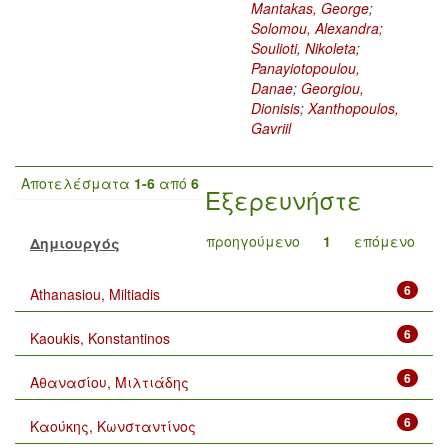
Mantakas, George
;
Solomou, Alexandra
;
Soulioti, Nikoleta
;
Panayiotopoulou,
Danae
;
Georgiou,
Dionisis
;
Xanthopoulos,
Gavriil
Αποτελέσματα
1-6
από
6
Εξερευνήστε
προηγούμενο
1
επόμενο
Δημιουργός
6
Athanasiou, Miltiadis
6
Kaoukis, Konstantinos
6
Αθανασίου, Μιλτιάδης
6
Καούκης, Κωνσταντίνος