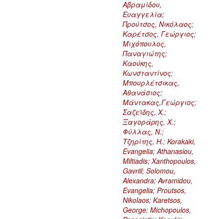
Αβραμίδου,
Ευαγγελία
;
Προύτσος, Νικόλαος
;
Καρέτσος, Γεώργιος
;
Μιχόπουλος,
Παναγιώτης
;
Καούκης,
Κωνσταντίνος
;
Μπουρλέτσικας,
Αθανάσιος
;
Μάντακας,Γεώργιος
;
Σαζεϊδης, Χ.
;
Ξαγοράρης, Χ.
;
Φύλλας, Ν.
;
Τζηρίτης, Η.
;
Korakaki,
Evangelia
;
Athanasiou,
Miltiadis
;
Xanthopoulos,
Gavriil
;
Solomou,
Alexandra
;
Avramidou,
Evangelia
;
Proutsos,
Nikolaos
;
Karetsos,
George
;
Michopoulos,