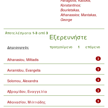
Panagiotis
;
Kaoukis,
Konstantinos
;
Bourletsikas,
Athanassios
;
Mantakas,
George
Αποτελέσματα
1-3
από
3
Εξερευνήστε
προηγούμενο
1
επόμενο
Δημιουργός
3
Athanasiou, Miltiadis
3
Avramidou, Evangelia
3
Solomou, Alexandra
3
Αβραμίδου, Ευαγγελία
3
Αθανασίου, Μιλτιάδης