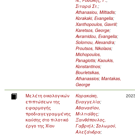
Ν.
;
Ροδάκης, Γ.
;
Σιταρά Στ.
;
Athanasiou, Miltiadis
;
Korakaki, Evangelia
;
Xanthopoulos, Gavriil
;
Karetsos, George
;
Avramidou, Evangelia
;
Solomou, Alexandra
;
Proutsos, Nikolaos
;
Michopoulos,
Panagiotis
;
Kaoukis,
Konstantinos
;
Bourletsikas,
Athanassios
;
Mantakas,
George
Μελέτη οικολογικών
Κορακάκη,
202
επιπτώσεων της
Ευαγγελία
;
εφαρμογής
Αθανασίου,
προδιαγεγραμμένης
Μιλτιάδης
;
καύσης στο πιλοτικό
Ξανθόπουλος,
έργο της Χίου
Γαβριήλ
;
Σολωμού,
Αλεξάνδρα
;