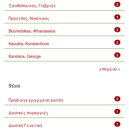
3
Ξανθόπουλος, Γαβριήλ
3
Προύτσος, Νικόλαος
2
Bourletsikas, Athanassios
2
Kaoukis, Konstantinos
2
Karetsos, George
επόμενο >
Θέμα
2
Προδιαγεγραμμένη καύση
1
Δασικές πυρκαγιές
1
Δασική Γενετική