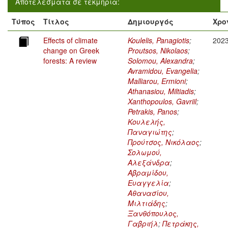
Αποτελέσματα σε τεκμήρια:
Τύπος
Τίτλος
Δημιουργός
Χρο
Effects of climate
Koulelis, Panagiotis
;
202
change on Greek
Proutsos, Nikolaos
;
forests: A review
Solomou, Alexandra
;
Avramidou, Evangelia
;
Malliarou, Ermioni
;
Athanasiou, Miltiadis
;
Xanthopoulos, Gavriil
;
Petrakis, Panos
;
Κουλελής,
Παναγιώτης
;
Προύτσος, Νικόλαος
;
Σολωμού,
Αλεξάνδρα
;
Αβραμίδου,
Ευαγγελία
;
Αθανασίου,
Μιλτιάδης
;
Ξανθόπουλος,
Γαβριήλ
;
Πετράκης,