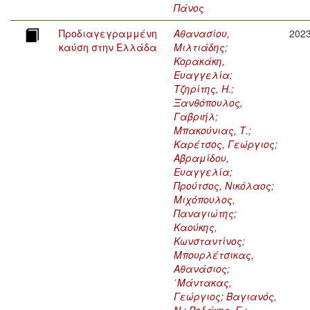
Πάνος
Προδιαγεγραμμένη
Αθανασίου,
202
καύση στην Ελλάδα
Μιλτιάδης
;
Κορακάκη,
Ευαγγελία
;
Τζηρίτης, Η.
;
Ξανθόπουλος,
Γαβριήλ
;
Μπακούνιας, Τ.
;
Καρέτσος, Γεώργιος
;
Αβραμίδου,
Ευαγγελία
;
Προύτσος, Νικόλαος
;
Μιχόπουλος,
Παναγιώτης
;
Καούκης,
Κωνσταντίνος
;
Μπουρλέτσικας,
Αθανάσιος
;
΄Μάντακας,
Γεώργιος
;
Βαγιανός,