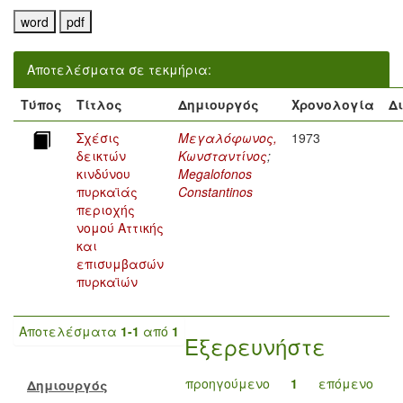
Αποτελέσματα σε τεκμήρια:
Τύπος
Τίτλος
Δημιουργός
Χρονολογία
Δ
Σχέσις
Μεγαλόφωνος,
1973
δεικτών
Κωνσταντίνος
;
κινδύνου
Megalofonos
πυρκαϊάς
Constantinos
περιοχής
νομού Αττικής
και
επισυμβασών
πυρκαϊών
Αποτελέσματα
1-1
από
1
Εξερευνήστε
προηγούμενο
1
επόμενο
Δημιουργός