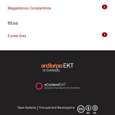
1
Megalofonos Constantinos
Θέμα
1
Forest fires