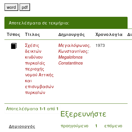
Αποτελέσματα σε τεκμήρια:
Τύπος
Τίτλος
Δημιουργός
Χρονολογία
Δ
Σχέσις
Μεγαλόφωνος,
1973
δεικτών
Κωνσταντίνος
;
κινδύνου
Megalofonos
πυρκαϊάς
Constantinos
περιοχής
νομού Αττικής
και
επισυμβασών
πυρκαϊών
Αποτελέσματα
1-1
από
1
Εξερευνήστε
προηγούμενο
1
επόμενο
Δημιουργός