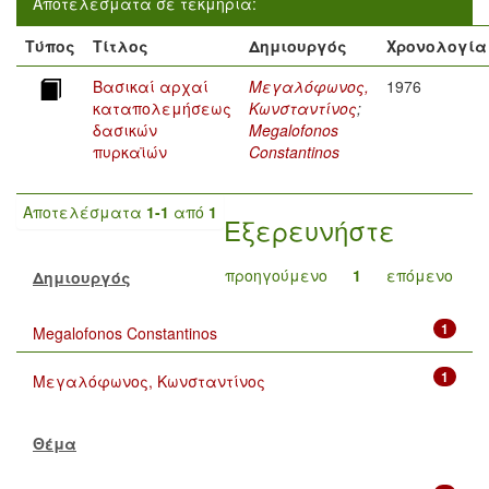
Αποτελέσματα σε τεκμήρια:
Τύπος
Τίτλος
Δημιουργός
Χρονολογία
Βασικαί αρχαί
Μεγαλόφωνος,
1976
καταπολεμήσεως
Κωνσταντίνος
;
δασικών
Megalofonos
πυρκαϊών
Constantinos
Αποτελέσματα
1-1
από
1
Εξερευνήστε
προηγούμενο
1
επόμενο
Δημιουργός
1
Megalofonos Constantinos
1
Μεγαλόφωνος, Κωνσταντίνος
Θέμα