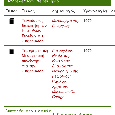
Αποτελέσματα σε τεκμήρια:
Τύπος
Τίτλος
Δημιουργός
Χρονολογία
Δ
Παγκόσμιος
Μαυρομμάτης,
1979
διάσκεψη των
Γεώργιος
Ηνωμένων
Εθνών για την
απερήμωση
Περιφερειακή
Γιάσογλου,
1979
Μεσογειακή
Νικόλαος
;
συνάντηση
Κουτάλος,
για την
Αθανάσιος
;
απερήμωση
Μαυρομμάτης,
Γεώργιος
;
Παύλου,
Χρήστος
;
Mavrommatis,
George
Αποτελέσματα
1-2
από
2
Εξερευνήστε