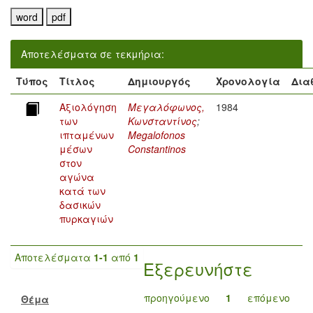
Αποτελέσματα σε τεκμήρια:
Τύπος
Τίτλος
Δημιουργός
Χρονολογία
Δια
Αξιολόγηση
Μεγαλόφωνος,
1984
των
Κωνσταντίνος
;
ιπταμένων
Megalofonos
μέσων
Constantinos
στον
αγώνα
κατά των
δασικών
πυρκαγιών
Αποτελέσματα
1-1
από
1
Εξερευνήστε
προηγούμενο
1
επόμενο
Θέμα