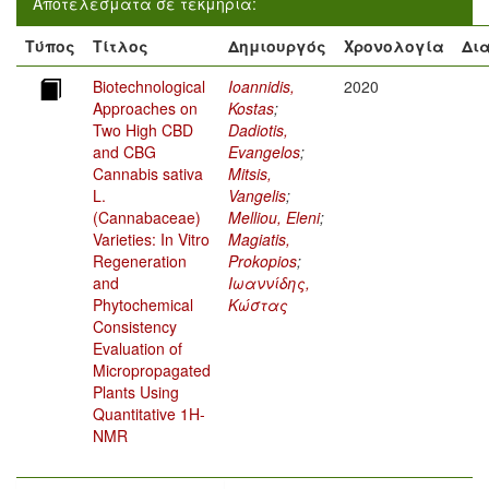
Αποτελέσματα σε τεκμήρια:
Τύπος
Τίτλος
Δημιουργός
Χρονολογία
Δι
Biotechnological
Ioannidis,
2020
Approaches on
Kostas
;
Two High CBD
Dadiotis,
and CBG
Evangelos
;
Cannabis sativa
Mitsis,
L.
Vangelis
;
(Cannabaceae)
Melliou, Eleni
;
Varieties: In Vitro
Magiatis,
Regeneration
Prokopios
;
and
Ιωαννίδης,
Phytochemical
Κώστας
Consistency
Evaluation of
Micropropagated
Plants Using
Quantitative 1H-
NMR