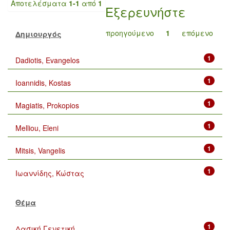
Αποτελέσματα
1-1
από
1
Εξερευνήστε
προηγούμενο
1
επόμενο
Δημιουργός
1
Dadiotis, Evangelos
1
Ioannidis, Kostas
1
Magiatis, Prokopios
1
Melliou, Eleni
1
Mitsis, Vangelis
1
Ιωαννίδης, Κώστας
Θέμα
1
Δασική Γενετική