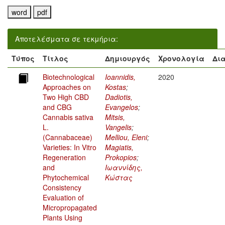
Αποτελέσματα σε τεκμήρια:
Τύπος
Τίτλος
Δημιουργός
Χρονολογία
Δι
Biotechnological
Ioannidis,
2020
Approaches on
Kostas
;
Two High CBD
Dadiotis,
and CBG
Evangelos
;
Cannabis sativa
Mitsis,
L.
Vangelis
;
(Cannabaceae)
Melliou, Eleni
;
Varieties: In Vitro
Magiatis,
Regeneration
Prokopios
;
and
Ιωαννίδης,
Phytochemical
Κώστας
Consistency
Evaluation of
Micropropagated
Plants Using