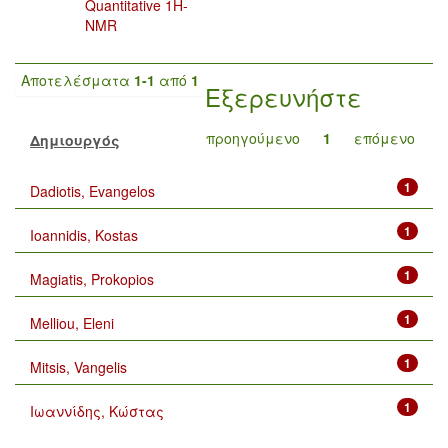
Quantitative 1H-
NMR
Αποτελέσματα
1-1
από
1
Εξερευνήστε
προηγούμενο
1
επόμενο
Δημιουργός
1
Dadiotis, Evangelos
1
Ioannidis, Kostas
1
Magiatis, Prokopios
1
Melliou, Eleni
1
Mitsis, Vangelis
1
Ιωαννίδης, Κώστας